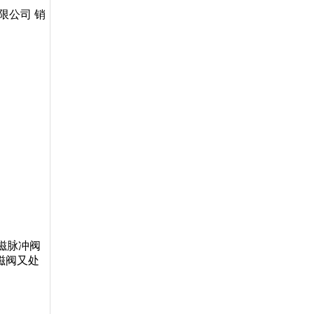
限公司 销
磁脉冲阀
磁阀又处