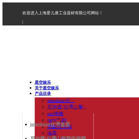
欢迎进入上海爱儿康工业器材有限公司网站！
|
星空娱乐
关于星空娱乐
产品目录
mindman台...
尼尔森/台湾山耐...
sns神驰
qgbz气缸
mindman台湾金器
电磁换向阀
油泵
尼尔森/台湾山耐斯电磁阀