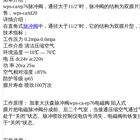
wps-ca/ep76脉冲阀，通径大于11/2"时，脉冲阀的结
售，wps-ca/td20
详情介绍：
在直角式
脉冲阀
中，通径大于11/2"时，它的结构为双膜片型
技术指标；
工作压力 0.2mpa-0.6mpa
工作介质 清洁压缩空气
环境温度 一10℃ --- 70℃
电 压 dc24v ac220v
功 率 20va 25w
空气相对湿度 ≤85%
防护等级 ip65
膜片寿命 喷吹100万次
工作原理： 加拿大沃森脉冲阀wps-ca-ep76电磁阀 陷入式
膜片把电磁脉冲阀分成前、后二个气室，当接通压缩空气通过
处于“关闭”状态。脉冲喷吹控制仪电信号消失，电磁阀衔铁
于“关闭”状态。