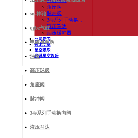
高压球阀
角座阀
脉冲阀
sns神驰
34s系列手动换...
液压马达
qgbz气缸
油压缓冲器
公司新闻
电磁换向阀
技术文章
星空娱乐
联系星空娱乐
油泵
高压球阀
角座阀
脉冲阀
34s系列手动换向阀
液压马达