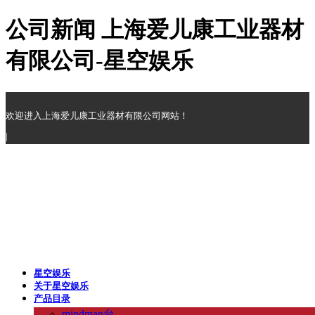
公司新闻 上海爱儿康工业器材
有限公司-星空娱乐
欢迎进入上海爱儿康工业器材有限公司网站！
|
星空娱乐
关于星空娱乐
产品目录
mindman台...