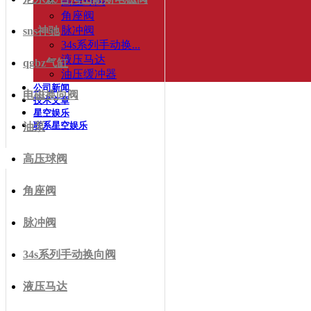
高压球阀
角座阀
脉冲阀
sns神驰
34s系列手动换...
液压马达
qgbz气缸
油压缓冲器
公司新闻
电磁换向阀
技术文章
星空娱乐
联系星空娱乐
油泵
高压球阀
角座阀
脉冲阀
34s系列手动换向阀
液压马达