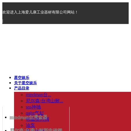
欢迎进入上海爱儿康工业器材有限公司网站！
|
星空娱乐
关于星空娱乐
产品目录
mindman台...
尼尔森/台湾山耐...
sns神驰
qgbz气缸
mindman台湾金器
电磁换向阀
油泵
尼尔森/台湾山耐斯电磁阀