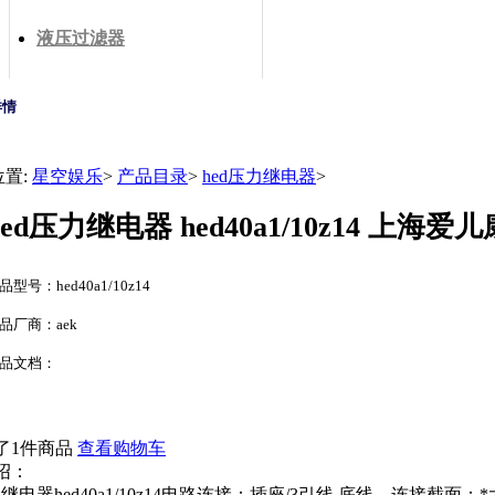
液压过滤器
详情
位置:
星空娱乐
>
产品目录
>
hed压力继电器
>
hed压力继电器 hed40a1/10z14 
品型号：hed40a1/10z14
品厂商：aek
品文档：
了1件商品
查看购物车
绍：
力继电器hed40a1/10z14电路连接：插座/3引线 底线，连接截面：*