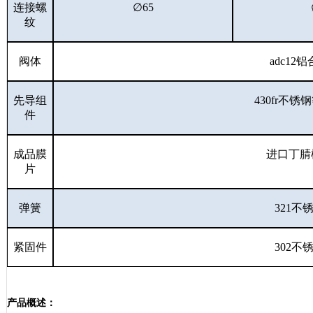
连接螺
∅65
纹
阀体
adc12
铝
先导组
430fr
不锈钢
件
成品膜
进口丁腈
片
弹簧
321
不
紧固件
302
不
产品概述：