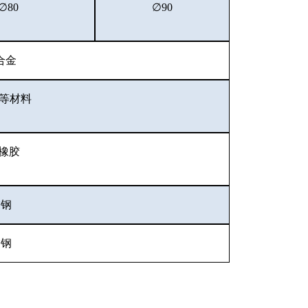
∅80
∅90
合金
等材料
橡胶
锈钢
锈钢