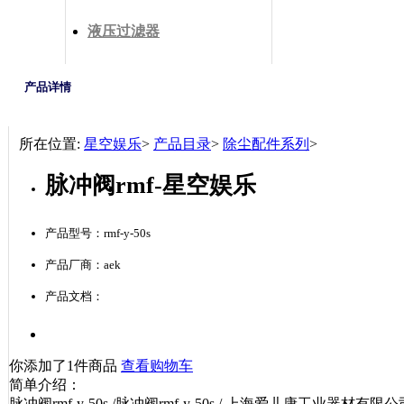
液压过滤器
产品详情
所在位置:
星空娱乐
>
产品目录
>
除尘配件系列
>
脉冲阀rmf-星空娱乐
产品型号：rmf-y-50s
产品厂商：aek
产品文档：
你添加了1件商品
查看购物车
简单介绍：
脉冲阀rmf-y-50s /脉冲阀rmf-y-50s / 上海爱儿