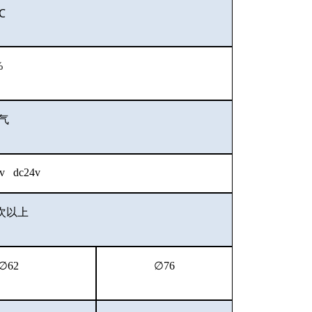
℃
%
气
0v dc24v
次以上
∅62
∅76