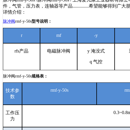
件，气管，压力表，连轴器等产品..............希望能够得到广
详情介绍：
脉冲阀
rmf-y-50s
型号说明：
r
mf
-y
rfs
产品
电磁脉冲阀
y
淹没式
q
气控
脉冲阀rmf-y-50s
规格表：
rmf-y-50s
rm
技术参
数
0.3~0.8
工作压
力