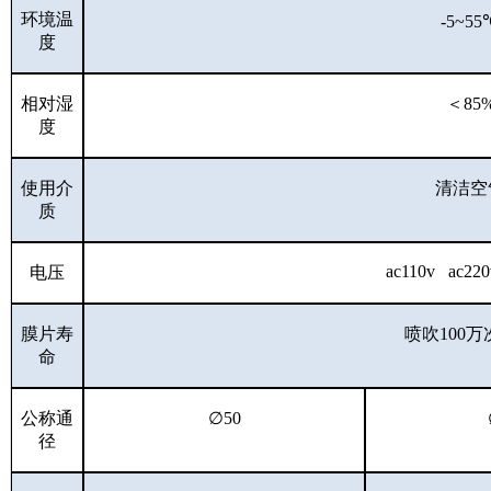
环境温
-5~55
度
相对湿
＜
85
度
使用介
清洁空
质
ac110v ac22
电压
膜片寿
喷吹
100
万
命
公称通
∅50
径