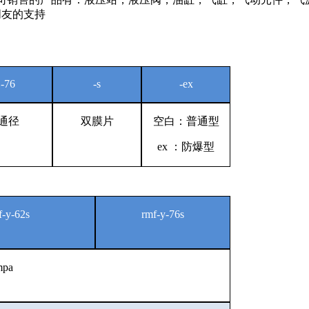
大朋友的支持
-76
-s
-ex
通径
双膜片
空白：普通型
ex
：防爆型
f-y-62s
rmf-y-76s
mpa