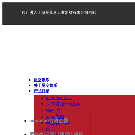
欢迎进入上海爱儿康工业器材有限公司网站！
|
星空娱乐
关于星空娱乐
产品目录
mindman台...
尼尔森/台湾山耐...
sns神驰
qgbz气缸
mindman台湾金器
电磁换向阀
油泵
尼尔森/台湾山耐斯电磁阀