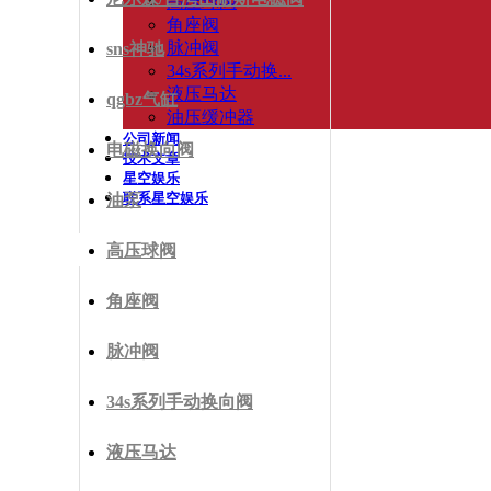
高压球阀
角座阀
脉冲阀
sns神驰
34s系列手动换...
液压马达
qgbz气缸
油压缓冲器
公司新闻
电磁换向阀
技术文章
星空娱乐
联系星空娱乐
油泵
高压球阀
角座阀
脉冲阀
34s系列手动换向阀
液压马达