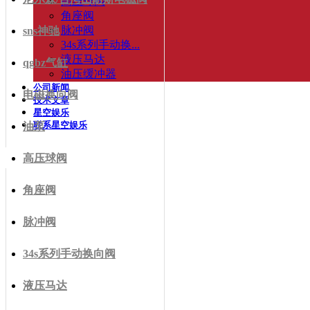
高压球阀
角座阀
脉冲阀
sns神驰
34s系列手动换...
液压马达
qgbz气缸
油压缓冲器
公司新闻
电磁换向阀
技术文章
星空娱乐
联系星空娱乐
油泵
高压球阀
角座阀
脉冲阀
34s系列手动换向阀
液压马达