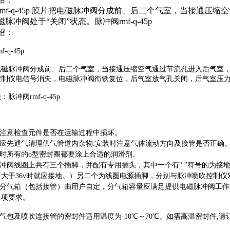
rmf-q-45p 膜片把电磁脉冲阀分成前、后二个气室，当接通
脉冲阀处于“关闭”状态。脉冲阀rmf-q-45p
绍：
mf-q-45p
电磁脉冲阀分成前、后二个气室，当接通压缩空气通过节流孔进入后气室，
控制仪电信号消失，电磁脉冲阀衔铁复位，后气室放气孔关闭，后气室压力
脉冲阀rmf-q-45p
前注意检查元件是否在运输过程中损坏。
前应先通气清理供气管道内杂物.安装时注意气体流动方向及接管是否正确
装时所有的o型密封圈都要涂上合适的润滑剂。
脉冲阀线圈上共有三个插脚，并配有专用插头，其中一个有" "符号的为接
，大于36v时就应接地。）另二个为线圈电源插脚，分别与脉冲喷吹控制
尘器分气箱（包括接管）由用户自定，分气箱容量应满足提供电磁脉冲阀工
各项要求。
与气包及喷吹连接管的密封件适用温度为-10℃～70℃。如需高温密封件,