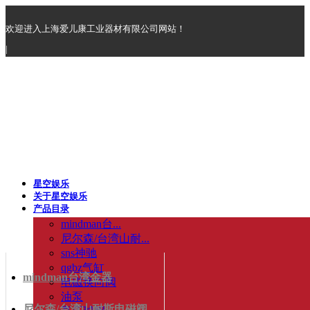
欢迎进入上海爱儿康工业器材有限公司网站！
|
星空娱乐
关于星空娱乐
产品目录
mindman台...
尼尔森/台湾山耐...
sns神驰
qgbz气缸
mindman台湾金器
电磁换向阀
油泵
尼尔森/台湾山耐斯电磁阀