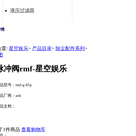
液压过滤器
详情
位置:
星空娱乐
>
产品目录
>
除尘配件系列
>
图
脉冲阀rmf-星空娱乐
品型号：rmf-q-45p
品厂商：aek
品文档：
了1件商品
查看购物车
绍：