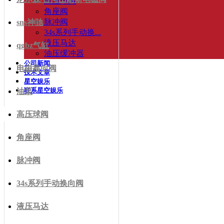
高压球阀
角座阀
脉冲阀
sns神驰
34s系列手动换...
液压马达
qgbz气缸
油压缓冲器
公司新闻
电磁换向阀
技术文章
星空娱乐
联系星空娱乐
油泵
高压球阀
角座阀
脉冲阀
34s系列手动换向阀
液压马达