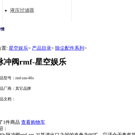
液压过滤器
详情
位置:
星空娱乐
>
产品目录
>
除尘配件系列
>
脉冲阀rmf-星空娱乐
品型号：rmf-zm-40s
品厂商：其它品牌
品文档：
了1件商品
查看购物车
绍：
zm-40s脉冲阀rmf-zm-25其进出口之间的夹角为90℃，它适合