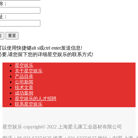
称：
址：
以使用快捷键alt s或ctrl enter发送信息!
有必要,请您留下您的详细星空娱乐的联系方式!
星空娱乐
关于星空娱乐
产品目录
公司新闻
技术文章
成功案例
星空娱乐的人才招聘
联系星空娱乐
星空娱乐 copyright© 2022 上海爱儿康工业器材有限公司