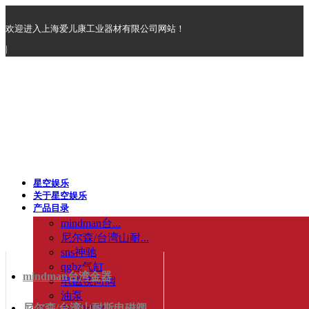
欢迎进入上海爱儿康工业器材有限公司网站！
|
星空娱乐
关于星空娱乐
产品目录
mindman台...
尼尔森/台湾山耐...
sns神驰
qgbz气缸
mindman台湾金器
电磁换向阀
油泵
尼尔森/台湾山耐斯电磁阀