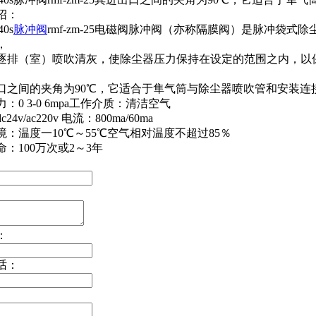
绍：
40s
脉冲阀
rmf-zm-25电磁阀脉冲阀（亦称隔膜阀）是脉冲袋
，
逐排（室）喷吹清灰，使除尘器压力保持在设定的范围之内，以保
口之间的夹角为90℃，它适合于隼气筒与除尘器喷吹管和安装连
：0 3-0 6mpa工作介质：清洁空气
24v/ac220v 电流：800ma/60ma
境：温度一10℃～55℃空气相对温度不超过85％
：100万次或2～3年
：
话：