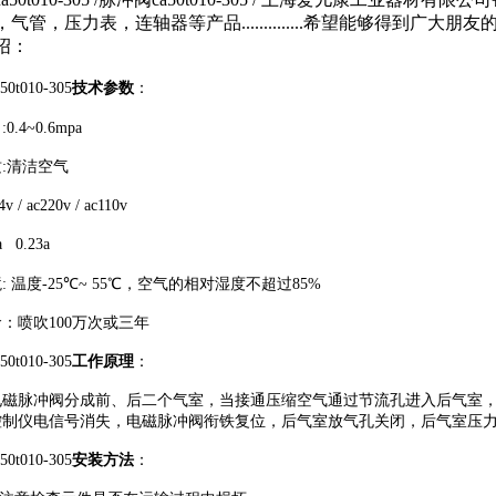
气管，压力表，连轴器等产品..............希望能够得到广大朋友
绍：
a50t010-305
技术参数
：
力
:0.4~0.6mpa
质
:
清洁空气
4v / ac220v / ac110v
a 0.23a
境
:
温度
-25
℃
~ 55
℃，空气的相对湿度不超过
85%
命：喷吹
100
万次或三年
0t010-305
工作原理
：
电磁脉冲阀分成前、后二个气室，当接通压缩空气通过节流孔进入后气室，
控制仪电信号消失，电磁脉冲阀衔铁复位，后气室放气孔关闭，后气室压力
0t010-305
安装方法
：