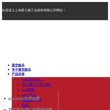
欢迎进入上海爱儿康工业器材有限公司网站！
|
星空娱乐
关于星空娱乐
产品目录
mindman台...
尼尔森/台湾山耐...
sns神驰
qgbz气缸
mindman台湾金器
电磁换向阀
油泵
尼尔森/台湾山耐斯电磁阀