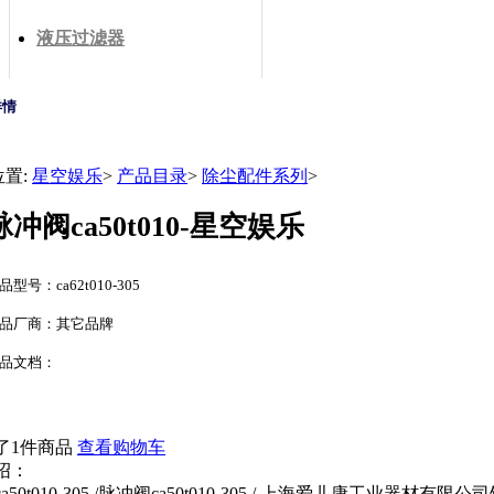
液压过滤器
详情
位置:
星空娱乐
>
产品目录
>
除尘配件系列
>
脉冲阀ca50t010-星空娱乐
品型号：ca62t010-305
品厂商：其它品牌
品文档：
了1件商品
查看购物车
绍：
a50t010-305 /脉冲阀ca50t010-305 / 上海爱儿康