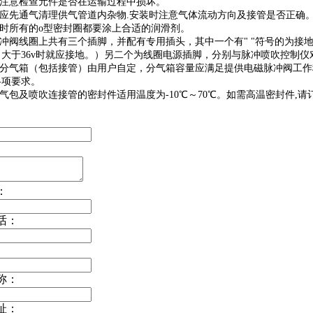
前注意检查元件是否在运输过程中损坏。
前应先通气清理供气管道内杂物.安装时注意气体流动方向及接管是否正确
装时所有的o型密封圈都要涂上合适的润滑剂。
脉冲阀线圈上共有三个插脚，并配有专用插头，其中一个有" "符号的为接
，大于36v时就应接地。）另二个为线圈电源插脚，分别与脉冲喷吹控制
尘器分气箱（包括接管）由用户自定，分气箱容量应满足提供电磁脉冲阀工
各项要求。
与气包及喷吹连接管的密封件适用温度为-10℃～70℃。如需高温密封件,
：
话：
称：
址：