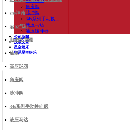
高压球阀
角座阀
脉冲阀
sns神驰
34s系列手动换...
液压马达
qgbz气缸
油压缓冲器
公司新闻
电磁换向阀
技术文章
星空娱乐
联系星空娱乐
油泵
高压球阀
角座阀
脉冲阀
34s系列手动换向阀
液压马达