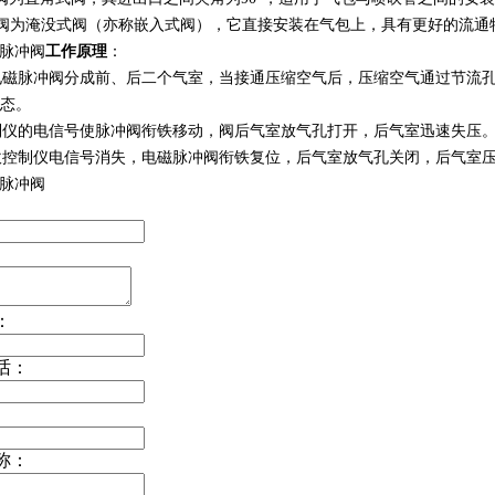
阀为淹没式阀（亦称嵌入式阀），它直接安装在气包上，具有更好的流通
76脉冲阀
工作原理
：
电磁脉冲阀分成前、后二个气室，当接通压缩空气后，压缩空气通过节流
状态。
制仪的电信号使脉冲阀衔铁移动，阀后气室放气孔打开，后气室迅速失压。
吹控制仪电信号消失，电磁脉冲阀衔铁复位，后气室放气孔关闭，后气室
76脉冲阀
：
话：
称：