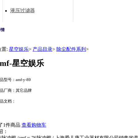
液压过滤器
详情
位置:
星空娱乐
>
产品目录
>
除尘配件系列
>
amf-星空娱乐
品型号：amf-y-89
品厂商：其它品牌
品文档：
了1件商品
查看购物车
绍：
y-76脉冲阀 /amf-y-76脉冲阀 / 上海爱儿康工业器材有