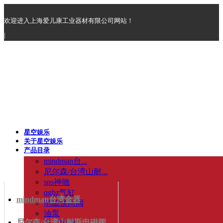
欢迎进入上海爱儿康工业器材有限公司网站！
|
星空娱乐
关于星空娱乐
产品目录
mindman台...
尼尔森/台湾山耐...
sns神驰
qgbz气缸
mindman台湾金器
电磁换向阀
油泵
尼尔森/台湾山耐斯电磁阀