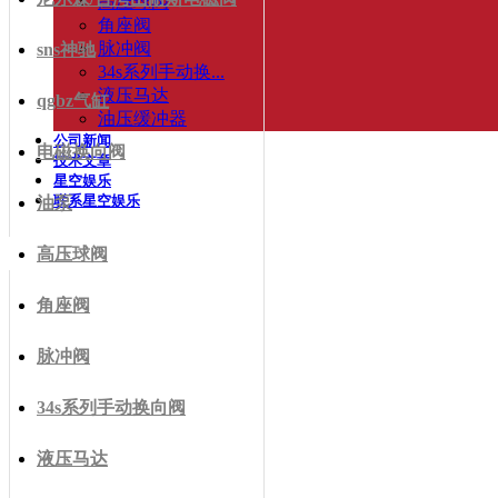
高压球阀
角座阀
脉冲阀
sns神驰
34s系列手动换...
液压马达
qgbz气缸
油压缓冲器
公司新闻
电磁换向阀
技术文章
星空娱乐
联系星空娱乐
油泵
高压球阀
角座阀
脉冲阀
34s系列手动换向阀
液压马达