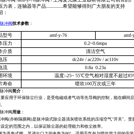
力表，连轴器等产品..............希望能够得到广大朋友的支持
绍：
脉冲阀
技术参数
：
品型号
amf-y-76
amf-
作压力
0.2~0.6mpa
作介质
清洁空气
电压
dc24v / ac220v / ac110v
电流
0.8a 0.23a
用环境
温度:-25~ 55℃空气相对湿度不超过85
片寿命
喷吹100万次或三年
76脉冲阀
简介
：
主要应用于环保除尘行业，是受电磁或者气动等先导阀的控制，能在瞬间
阀。
76脉冲阀
用途
：
冲阀
(
亦称隔膜阀
)
是脉冲袋式除尘器清灰喷吹系统的压缩空气“开关”。
在设定的范围之内，以保证除尘器的处理能力和收尘效率。
阀为直角式阀，其进出口之间夹角为
90
°，适用于气包与喷吹管之间的安