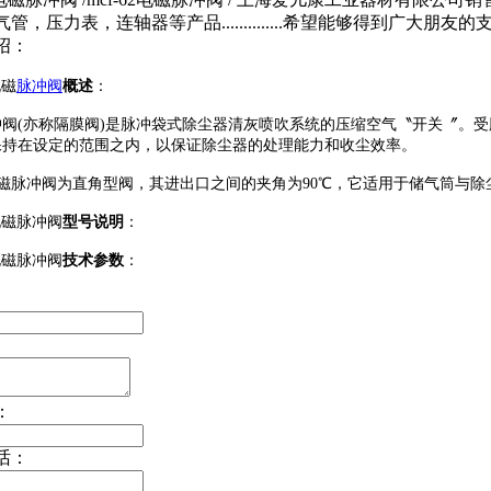
管，压力表，连轴器等产品..............希望能够得到广大朋友的
绍：
电磁
脉冲阀
概述
：
冲阀
(
亦称隔膜阀
)
是脉冲袋式除尘器清灰喷吹系统的压缩空气〝开关〞。受
保持在设定的范围之内，以保证除尘器的处理能力和收尘效率。
电磁脉冲阀为直角型阀，其进出口之间的夹角为90℃，它适用于储气筒与
2电磁脉冲阀
型号说明
：
2电磁脉冲阀
技术参数
：
：
话：