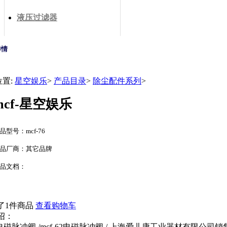
液压过滤器
详情
位置:
星空娱乐
>
产品目录
>
除尘配件系列
>
mcf-星空娱乐
品型号：mcf-76
品厂商：其它品牌
品文档：
了1件商品
查看购物车
绍：
-62电磁脉冲阀 /mcf-62电磁脉冲阀 / 上海爱儿康工业器材