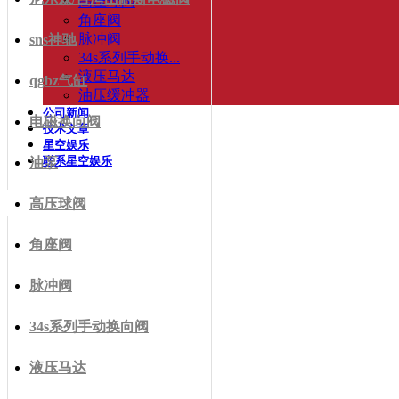
高压球阀
角座阀
脉冲阀
sns神驰
34s系列手动换...
液压马达
qgbz气缸
油压缓冲器
公司新闻
电磁换向阀
技术文章
星空娱乐
联系星空娱乐
油泵
高压球阀
角座阀
脉冲阀
34s系列手动换向阀
液压马达