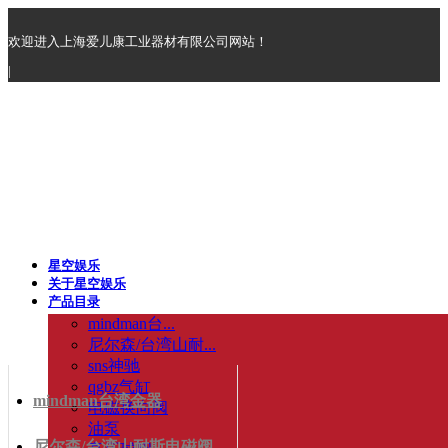
欢迎进入上海爱儿康工业器材有限公司网站！
|
星空娱乐
关于星空娱乐
产品目录
mindman台...
尼尔森/台湾山耐...
sns神驰
qgbz气缸
mindman台湾金器
电磁换向阀
油泵
尼尔森/台湾山耐斯电磁阀