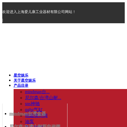
欢迎进入上海爱儿康工业器材有限公司网站！
|
星空娱乐
关于星空娱乐
产品目录
mindman台...
尼尔森/台湾山耐...
sns神驰
qgbz气缸
mindman台湾金器
电磁换向阀
油泵
尼尔森/台湾山耐斯电磁阀