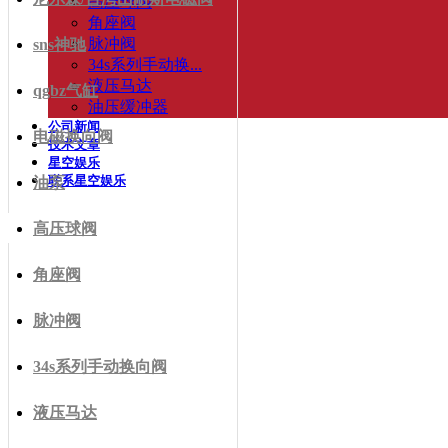
高压球阀
角座阀
脉冲阀
sns神驰
34s系列手动换...
液压马达
qgbz气缸
油压缓冲器
公司新闻
电磁换向阀
技术文章
星空娱乐
联系星空娱乐
油泵
高压球阀
角座阀
脉冲阀
34s系列手动换向阀
液压马达