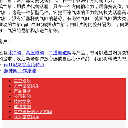
用气缸：从活塞两侧交替供气，在一个或两个方向输出力。
式气缸：用膜片代替活塞，只在一个方向输出力，用弹簧复位。
气缸：这是一种新型元件。它把压缩气体的压力能转换为活塞高速（
气缸：没有活塞杆的气缸的总称。有磁性气缸，缆索气缸两大类
摆动的气缸(qgbii气缸)称摆动气缸，由叶片将内腔分隔为二，向
缸、气液阻尼缸和步进气缸等。
客户：
还有
脉冲阀
、
高压球阀
、
二通电磁阀
等产品，您可以通过网页拨
的追求，欢迎新老客户放心选购自己心仪产品，我们将竭诚为您
：
pa11尼龙管应用特点
：
脉冲阀工作原理
星空娱乐
关于星空娱乐
产品目录
公司新闻
技术文章
成功案例
星空娱乐的人才招聘
联系星空娱乐