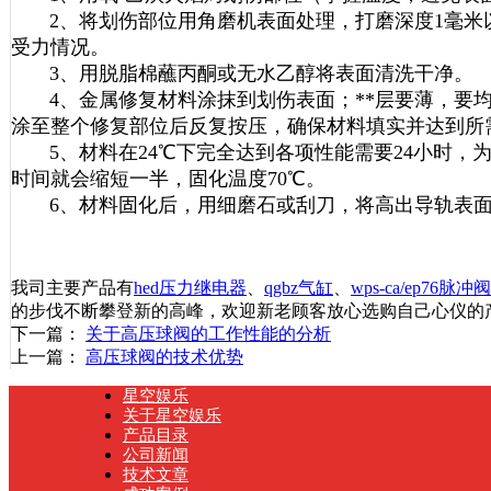
2、将划伤部位用角磨机表面处理，打磨深度1毫米
受力情况。
3、用脱脂棉蘸丙酮或无水乙醇将表面清洗干净。
4、金属修复材料涂抹到划伤表面；**层要薄，要均
涂至整个修复部位后反复按压，确保材料填实并达到所
5、材料在24℃下完全达到各项性能需要24小时，为
时间就会缩短一半，固化温度70℃。
6、材料固化后，用细磨石或刮刀，将高出导轨表面
我司主要产品有
hed压力继电器
、
qgbz气缸
、
wps-ca/ep76脉冲阀
的步伐不断攀登新的高峰，欢迎新老顾客放心选购自己心仪的
下一篇：
关于高压球阀的工作性能的分析
上一篇：
高压球阀的技术优势
星空娱乐
关于星空娱乐
产品目录
公司新闻
技术文章