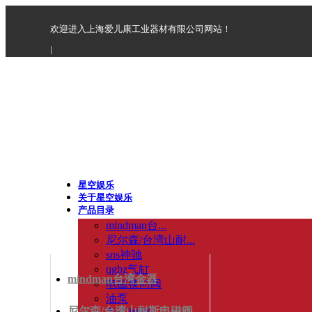
欢迎进入上海爱儿康工业器材有限公司网站！
|
星空娱乐
关于星空娱乐
产品目录
mindman台...
尼尔森/台湾山耐...
sns神驰
qgbz气缸
mindman台湾金器
电磁换向阀
油泵
尼尔森/台湾山耐斯电磁阀