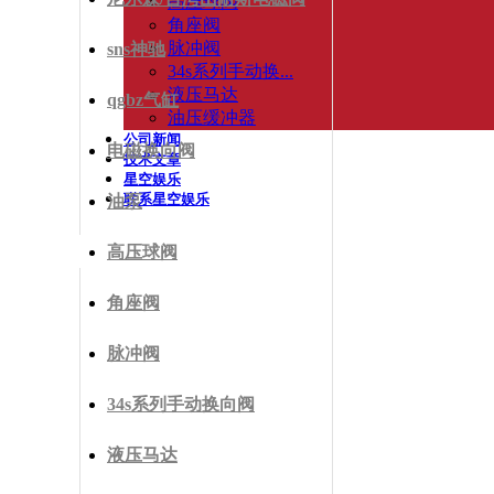
高压球阀
角座阀
脉冲阀
sns神驰
34s系列手动换...
液压马达
qgbz气缸
油压缓冲器
公司新闻
电磁换向阀
技术文章
星空娱乐
联系星空娱乐
油泵
高压球阀
角座阀
脉冲阀
34s系列手动换向阀
液压马达