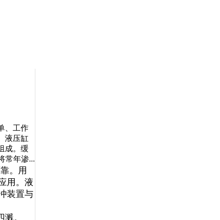
单、工作
。液压缸
组成。缓
年渗...
可靠。用
应用。液
冲装置与
四溅。