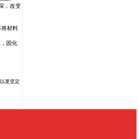
深，改变
再将材料
℃，固化
以更坚定