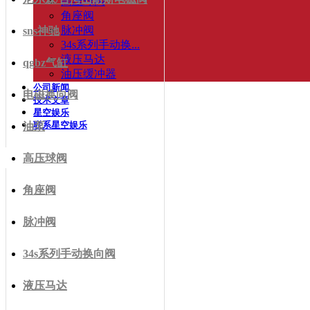
高压球阀
角座阀
脉冲阀
sns神驰
34s系列手动换...
液压马达
qgbz气缸
油压缓冲器
公司新闻
电磁换向阀
技术文章
星空娱乐
联系星空娱乐
油泵
高压球阀
角座阀
脉冲阀
34s系列手动换向阀
液压马达