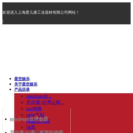
欢迎进入上海爱儿康工业器材有限公司网站！
|
星空娱乐
关于星空娱乐
产品目录
mindman台...
尼尔森/台湾山耐...
sns神驰
qgbz气缸
mindman台湾金器
电磁换向阀
油泵
尼尔森/台湾山耐斯电磁阀