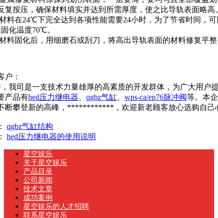
反复按压，确保材料填实并达到所需厚度，使之比导轨表面略高
料在24℃下完全达到各项性能需要24小时，为了节省时间，可
佳固化温度70℃。
料固化后，用细磨石或刮刀，将高出导轨表面的材料修复平整
的客户：
我司是一支技术力量雄厚的高素质的开发群体，为广大用户提
要产品有
hed压力继电器
、
qgbz气缸
、
wps-ca/ep76脉冲阀
等。本企
不断攀登新的高峰，************，欢迎新老顾客放心选购
：
qgbz气缸结构
：
hed压力继电器的使用说明
星空娱乐
关于星空娱乐
产品目录
公司新闻
技术文章
成功案例
星空娱乐的人才招聘
联系星空娱乐