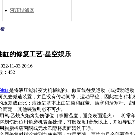
液压过滤器
详情
b油缸的修复工艺-星空娱乐
2-11-03 20:16
：452
b油缸
是将液压能转变为机械能的、做直线往复运动（或摆动运动
可免去减速装置，并且没有传动间隙，运动平稳，因此在各种机
的压差成正比；液压缸基本上由缸筒和缸盖、活塞和活塞杆、密
合而定，其他装置则必不可少。
氧-乙炔火焰烤划伤部位（掌握温度，避免表面退火），将常年
划伤部位用角磨机表面处理，打磨深度1毫米以上，并沿导轨打
脱脂棉蘸丙酮或无水乙醇将表面清洗干净。
属修复材料涂抹到划伤表面；**层要薄，要均匀且全部覆盖划