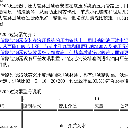
h250*20fs过滤器，压力管路过滤器安装在液压系统的压力管
沥青质、碳渣质等，从而防止阀芯卡死、节流小孔缝隙和阻尼孔的堵塞
力管路过滤器过滤效果好，精度高，但堵塞后清洗比较难，而须
绍：
50*20fs过滤器简介：
力管路过滤器安装在液压系统的压力管路上，用以滤除液压油中
，从而防止阀芯卡死、节流小孔缝隙和阻尼孔的堵塞以及液压元
力管路过滤器过滤效果好，精度高，但堵塞后清洗比较难，而须
力管路过滤器设有压差发讯装置，当滤芯污染堵塞到进出油口压差为
的目的。
力管路过滤器滤芯采用玻璃纤维过滤材质，具有过滤精度高、滤油
定，过滤比β3、5、10、20>200，过滤效率n≥99.5%,符合iso标
50*20fs过滤器型号说明：
-
-
10
h
码
控制型式
使用介质
流量
公
bh：介质为水