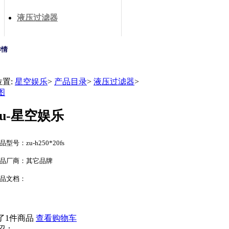
液压过滤器
详情
位置:
星空娱乐
>
产品目录
>
液压过滤器
>
图
zu-星空娱乐
品型号：zu-h250*20fs
品厂商：其它品牌
品文档：
了1件商品
查看购物车
绍：