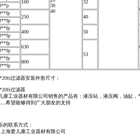
160
32
0**p
30
40
0**fp
250
40
0**fp
0**fp
400
50
0**fp
0**fp
630
0**fp
53
0**fp
800
0**fp
250*20fs过滤器安装外形尺寸：
0*20fs过滤器
儿康工业器材有限公司销售的产品有：液压站，液压阀，油缸，
..........希望能够得到广大朋友的支持
乐的联系方式：
：上海爱儿康工业器材有限公司