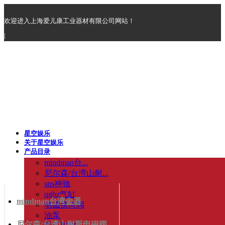
欢迎进入上海爱儿康工业器材有限公司网站！
|
星空娱乐
关于星空娱乐
产品目录
mindman台...
尼尔森/台湾山耐...
sns神驰
qgbz气缸
mindman台湾金器
电磁换向阀
油泵
尼尔森/台湾山耐斯电磁阀