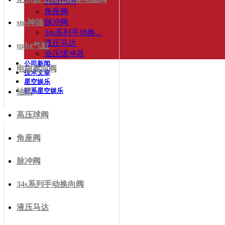
高压球阀
角座阀
脉冲阀
sns神驰
34s系列手动换...
液压马达
qgbz气缸
油压缓冲器
公司新闻
电磁换向阀
技术文章
星空娱乐
联系星空娱乐
油泵
高压球阀
角座阀
脉冲阀
34s系列手动换向阀
液压马达