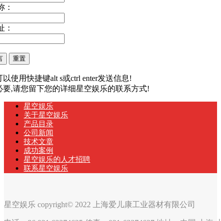
称：
址：
以使用快捷键alt s或ctrl enter发送信息!
有必要,请您留下您的详细星空娱乐的联系方式!
星空娱乐
关于星空娱乐
产品目录
公司新闻
技术文章
成功案例
星空娱乐的人才招聘
联系星空娱乐
星空娱乐 copyright© 2022 上海爱儿康工业器材有限公司