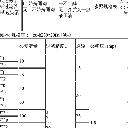
纸质过滤器
h：
i：带旁通阀
一乙二醇
化纤过滤器
参照规格表
e
无：不带旁通阀
无：介质为一般
网式过滤器
22m
液压油
滤器) 规格表： zu-h250*20fs过滤器
公积流量
过滤精度μ
通经
公积压力mpa
**p
10
**p
15
**p
25
**p
**p
40
**p
20
**p
63
**p
1
0**p
3
100
25
5
0**p
10
1.6
0**p
20