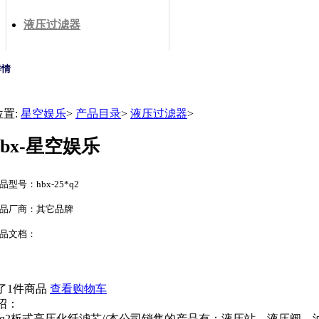
液压过滤器
详情
位置:
星空娱乐
>
产品目录
>
液压过滤器
>
hbx-星空娱乐
品型号：hbx-25*q2
品厂商：其它品牌
品文档：
了1件商品
查看购物车
绍：
-10*q2板式高压化纤滤芯//本公司销售的产品有：液压站，液