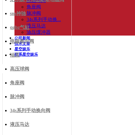
高压球阀
角座阀
脉冲阀
sns神驰
34s系列手动换...
液压马达
qgbz气缸
油压缓冲器
公司新闻
电磁换向阀
技术文章
星空娱乐
联系星空娱乐
油泵
高压球阀
角座阀
脉冲阀
34s系列手动换向阀
液压马达