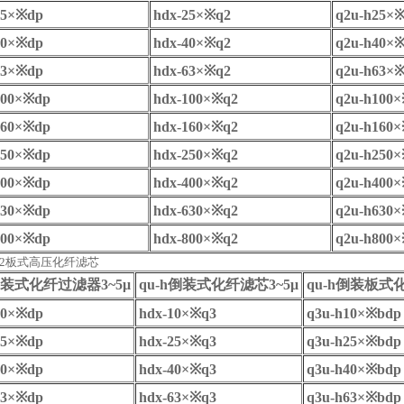
5
×※
dp
hdx-25
×※
q2
q2u-h25
×
0
×※
dp
hdx-40
×※
q2
q2u-h40
×
3
×※
dp
hdx-63
×※
q2
q2u-h63
×
00
×※
dp
hdx-100
×※
q2
q2u-h100
×
60
×※
dp
hdx-160
×※
q2
q2u-h160
×
50
×※
dp
hdx-250
×※
q2
q2u-h250
×
00
×※
dp
hdx-400
×※
q2
q2u-h400
×
30
×※
dp
hdx-630
×※
q2
q2u-h630
×
00
×※
dp
hdx-800
×※
q2
q2u-h800
×
0*q2板式高压化纤滤芯
装式化纤过滤器
3~5
μ
qu-h
倒装式化纤滤芯
3~5
μ
qu-h
倒装板式
0
×※
dp
hdx-10
×※
q3
q3u-h10
×※
bdp
5
×※
dp
hdx-25
×※
q3
q3u-h25
×※
bdp
0
×※
dp
hdx-40
×※
q3
q3u-h40
×※
bdp
3
×※
dp
hdx-63
×※
q3
q3u-h63
×※
bdp