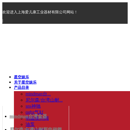
欢迎进入上海爱儿康工业器材有限公司网站！
|
星空娱乐
关于星空娱乐
产品目录
mindman台...
尼尔森/台湾山耐...
sns神驰
qgbz气缸
mindman台湾金器
电磁换向阀
油泵
尼尔森/台湾山耐斯电磁阀