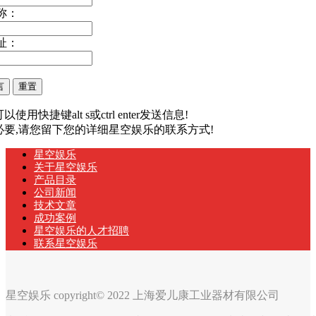
称：
址：
以使用快捷键alt s或ctrl enter发送信息!
有必要,请您留下您的详细星空娱乐的联系方式!
星空娱乐
关于星空娱乐
产品目录
公司新闻
技术文章
成功案例
星空娱乐的人才招聘
联系星空娱乐
星空娱乐 copyright© 2022 上海爱儿康工业器材有限公司