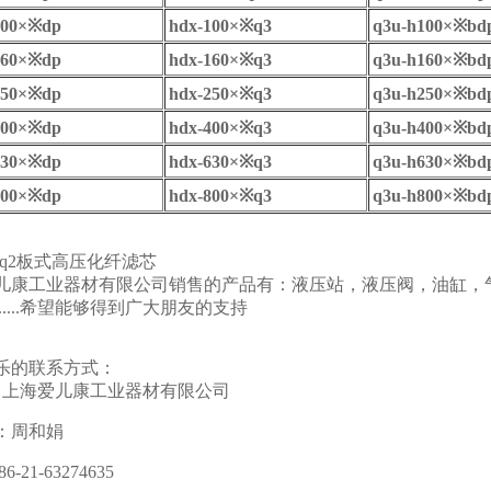
00
×※
dp
hdx-100
×※
q3
q3u-h100
×※
bd
60
×※
dp
hdx-160
×※
q3
q3u-h160
×※
bd
50
×※
dp
hdx-250
×※
q3
q3u-h250
×※
bd
00
×※
dp
hdx-400
×※
q3
q3u-h400
×※
bd
30
×※
dp
hdx-630
×※
q3
q3u-h630
×※
bd
00
×※
dp
hdx-800
×※
q3
q3u-h800
×※
bd
10*q2板式高压化纤滤芯
儿康工业器材有限公司销售的产品有：液压站，液压阀，油缸，
..........希望能够得到广大朋友的支持
乐的联系方式：
：上海爱儿康工业器材有限公司
：周和娟
-21-63274635