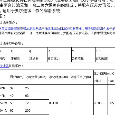
 由两台过滤器和一台二位六通换向阀组成，并配有压差发讯器
，适用于要求连续工作的润滑系统
绍：
筒过滤器简介：
双筒过滤器安装在稀油润滑系统中油泵吸出油口及冷却器前端，用于滤除润滑介质中
滤器由两台过滤器和一台二位六通换向阀组成，并配有压差发讯器。工作中通过换向
筒过滤器型号说明：
w
c
q
-a
□
×
※
网式
带磁性
过滤器
额定压力
公称流量
过滤精度
筒过滤器
技能系数：
压力损失
(mpa)
通径
(mm)
公称流量
(l/min)
净化精度
(μm)
公称压力
(mpa)
initial
max
×*fs
32
25
×*fs
40
63
5×*fs
50
125
80120
1
≤0.035
0.05
0×*fs
65
200