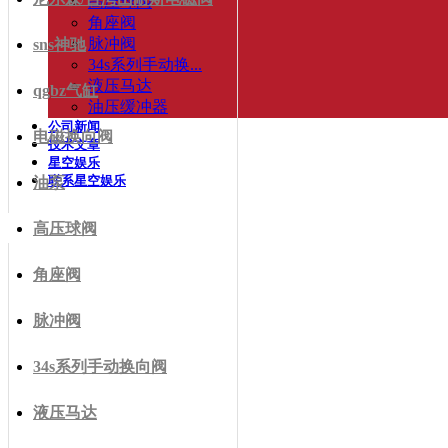
高压球阀
角座阀
脉冲阀
sns神驰
34s系列手动换...
液压马达
qgbz气缸
油压缓冲器
公司新闻
电磁换向阀
技术文章
星空娱乐
联系星空娱乐
油泵
高压球阀
角座阀
脉冲阀
34s系列手动换向阀
液压马达