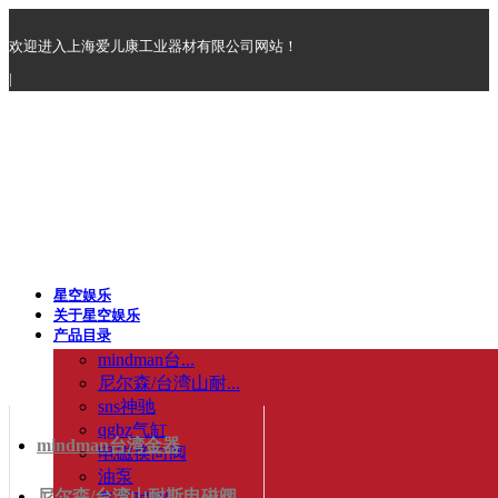
欢迎进入上海爱儿康工业器材有限公司网站！
|
星空娱乐
关于星空娱乐
产品目录
mindman台...
尼尔森/台湾山耐...
sns神驰
qgbz气缸
mindman台湾金器
电磁换向阀
油泵
尼尔森/台湾山耐斯电磁阀