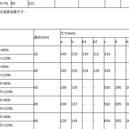
5×*fs
80
315
筒过滤器连接尺寸：
尺寸
(mm)
通径
(mm)
a
b
b1
b2
c
d
d
×80fs
32
140
210
140
112
310
-
-
×120fs
×80fs
40
165
220
154
126
339
-
-
×120fs
5×80fs
50
190
135
-
-
550
290
2
5×120fs
0×80fs
65
200
137
-
-
592
305
2
0×120fs
5×80fs
80
220
145
-
-
604
305
2
5×120fs