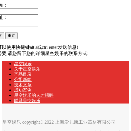
称：
址：
以使用快捷键alt s或ctrl enter发送信息!
有必要,请您留下您的详细星空娱乐的联系方式!
星空娱乐
关于星空娱乐
产品目录
公司新闻
技术文章
成功案例
星空娱乐的人才招聘
联系星空娱乐
星空娱乐 copyright© 2022 上海爱儿康工业器材有限公司