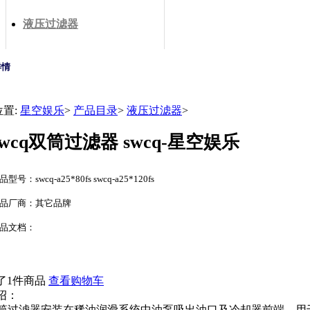
液压过滤器
详情
位置:
星空娱乐
>
产品目录
>
液压过滤器
>
swcq双筒过滤器 swcq-星空娱乐
品型号：swcq-a25*80fs swcq-a25*120fs
品厂商：其它品牌
品文档：
了1件商品
查看购物车
绍：
q双筒过滤器安装在稀油润滑系统中油泵吸出油口及冷却器前端，用