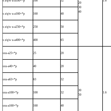
s z/q/w u-a100×*p
100
32
1.6
20
30
40
s z/q/w u-a160×*p
160
40
s z/q/w u-a250×*p
250
50
s z/q/w u-a400×*p
400
65
sxu-a25×*p
25
20
sxu-a40×*p
40
20
sxu-a63×*p
63
32
30
sxu-a100×*p
100
32
1.6
50
sxu-a160×*p
160
40