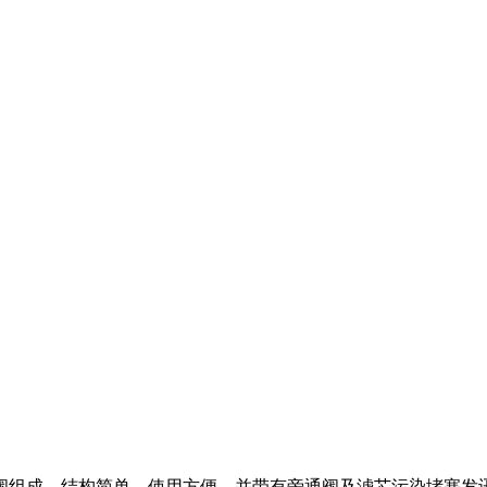
通换向阀组成，结构简单，使用方便，并带有旁通阀及滤芯污染堵塞发