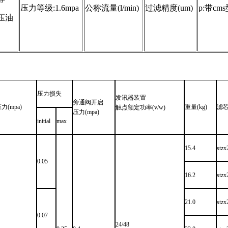
压力等级:1.6mpa
公称流量(l/min)
过滤精度(um)
p:带c
压油
压力损失
发讯器装置
旁通阀开启
压力
(mpa)
重量
(kg)
滤
触点额定功率
(v/w)
压力
(mpa)
initial
max
15.4
stz
0.05
16.2
stz
21.0
stz
0.07
24/48