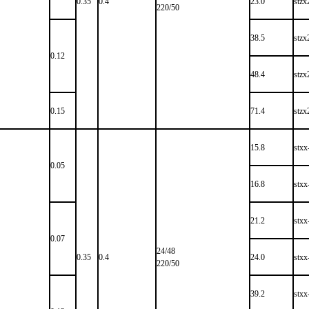
0.35
0.4
23.0
stz
220/50
38.5
stz
0.12
48.4
stz
0.15
71.4
stz
15.8
stx
0.05
16.8
stx
21.2
stx
0.07
24/48
0.35
0.4
24.0
stx
220/50
39.2
stx