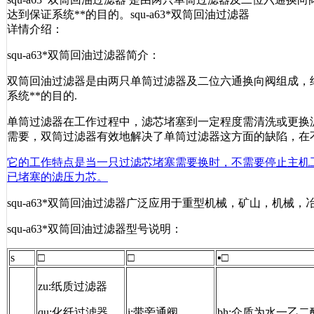
达到保证系统**的目的。squ-a63*双筒回油过滤器
详情介绍：
squ-a63*双筒回油过滤器简介：
双筒回油过滤器是由两只单筒过滤器及二位六通换向阀组成，
系统**的目的.
单筒过滤器在工作过程中，滤芯堵塞到一定程度需清洗或更换
需要，双筒过滤器有效地解决了单筒过滤器这方面的缺陷，在
它的工作特点是当一只过滤芯堵塞需要换时，不需要停止主机
已堵塞的滤压力芯。
squ-a63*双筒回油过滤器广泛应用于重型机械，矿山，机械
squ-a63*双筒回油过滤器型号说明：
s
□
□
▪□
zu:纸质过滤器
qu:化纤过滤器
i:带旁通阀
bh:介质为水一乙二