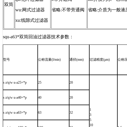
双筒
wu:网式过滤器
省略:不带旁通阀
省略:介质为一般液
xu:线隙式过滤器
squ-a63*双筒回油过滤器技术参数：
型号
公称流量
(l/min)
通径
(mm)
过滤精度
(μm)
公称
s z/q/w u-a25×*p
25
20
s z/q/w u-a40×*p
40
20
1
s z/q/w u-a63×*p
63
32
3
5
10