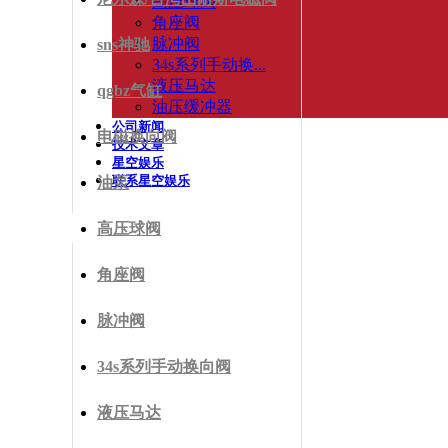
高压球阀
角座阀
脉冲阀
sns神驰
34s系列手动换...
液压马达
qgbz气缸
油压缓冲器
公司新闻
电磁换向阀
技术文章
星空娱乐
联系星空娱乐
油泵
高压球阀
角座阀
脉冲阀
34s系列手动换向阀
液压马达