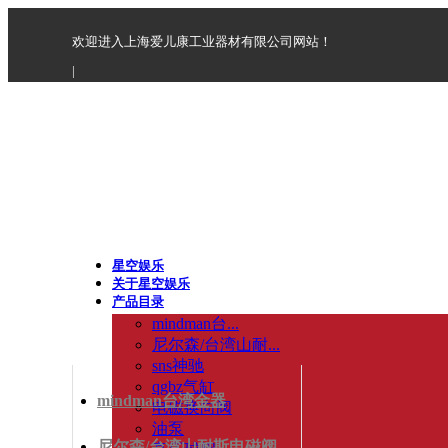
欢迎进入上海爱儿康工业器材有限公司网站！
|
星空娱乐
关于星空娱乐
产品目录
mindman台...
尼尔森/台湾山耐...
sns神驰
qgbz气缸
mindman台湾金器
电磁换向阀
油泵
尼尔森/台湾山耐斯电磁阀