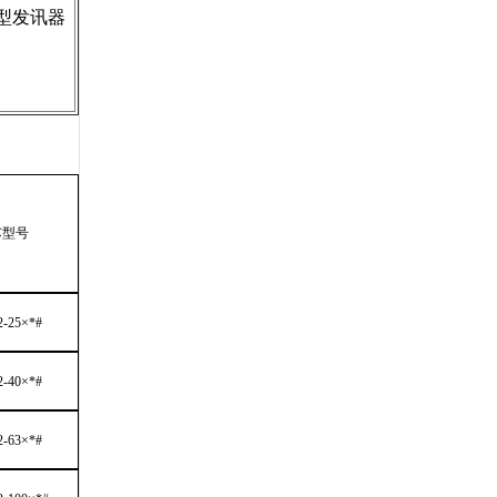
ms型发讯器
芯型号
x2-25×*#
x2-40×*#
x2-63×*#