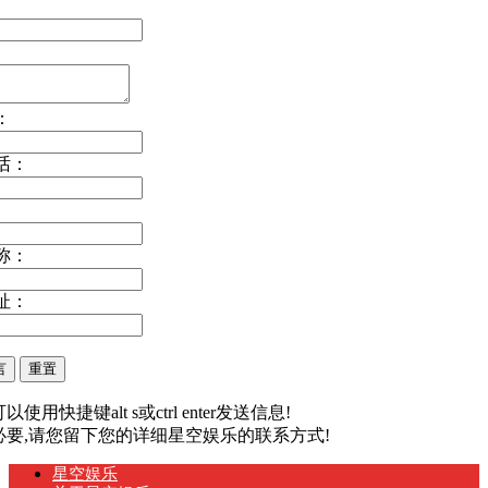
：
话：
称：
址：
以使用快捷键alt s或ctrl enter发送信息!
有必要,请您留下您的详细星空娱乐的联系方式!
星空娱乐