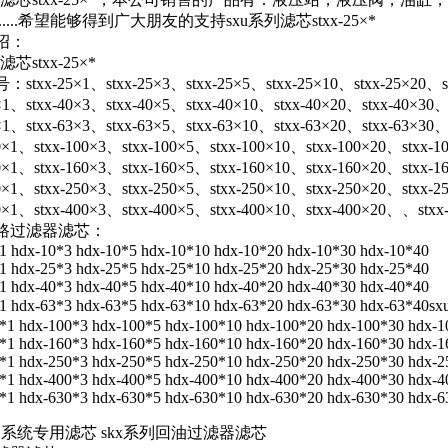
..........希望能够得到广大朋友的支持sxu系列滤芯stxx-25×*
绍：
滤芯stxx-25×*
txx-25×1、stxx-25×3、stxx-25×5、stxx-25×10、stxx-25×20、st
0×1、stxx-40×3、stxx-40×5、stxx-40×10、stxx-40×20、stxx-40×30、
3×1、stxx-63×3、stxx-63×5、stxx-63×10、stxx-63×20、stxx-63×30、
00×1、stxx-100×3、stxx-100×5、stxx-100×10、stxx-100×20、stxx-1
60×1、stxx-160×3、stxx-160×5、stxx-160×10、stxx-160×20、stxx-1
50×1、stxx-250×3、stxx-250×5、stxx-250×10、stxx-250×20、stxx-2
00×1、stxx-400×3、stxx-400×5、stxx-400×10、stxx-400×20、、stxx
路过滤器滤芯：
1 hdx-10*3 hdx-10*5 hdx-10*10 hdx-10*20 hdx-10*30 hdx-10*40
1 hdx-25*3 hdx-25*5 hdx-25*10 hdx-25*20 hdx-25*30 hdx-25*40
1 hdx-40*3 hdx-40*5 hdx-40*10 hdx-40*20 hdx-40*30 hdx-40*40
1 hdx-63*3 hdx-63*5 hdx-63*10 hdx-63*20 hdx-63*30 hdx-63*40
sx
*1 hdx-100*3 hdx-100*5 hdx-100*10 hdx-100*20 hdx-100*30 hdx-
*1 hdx-160*3 hdx-160*5 hdx-160*10 hdx-160*20 hdx-160*30 hdx-
*1 hdx-250*3 hdx-250*5 hdx-250*10 hdx-250*20 hdx-250*30 hdx-
*1 hdx-400*3 hdx-400*5 hdx-400*10 hdx-400*20 hdx-400*30 hdx-
*1 hdx-630*3 hdx-630*5 hdx-630*10 hdx-630*20 hdx-630*30 hdx-
燃油系统专用滤芯 skx系列回油过滤器滤芯