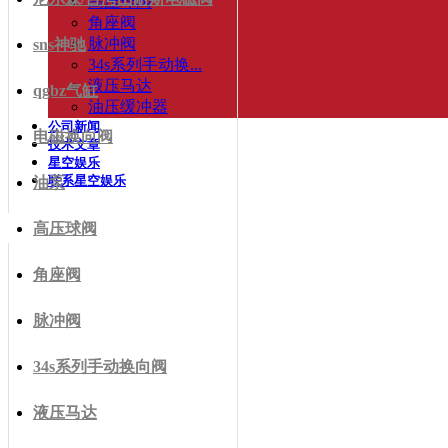
高压球阀
角座阀
脉冲阀
sns神驰
34s系列手动换...
液压马达
qgbz气缸
油压缓冲器
公司新闻
电磁换向阀
技术文章
星空娱乐
联系星空娱乐
油泵
高压球阀
角座阀
脉冲阀
34s系列手动换向阀
液压马达