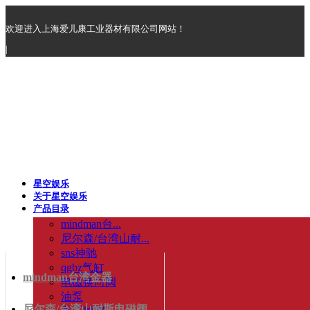
欢迎进入上海爱儿康工业器材有限公司网站！
|
星空娱乐
关于星空娱乐
产品目录
mindman台...
尼尔森/台湾山耐...
sns神驰
qgbz气缸
mindman台湾金器
电磁换向阀
油泵
尼尔森/台湾山耐斯电磁阀