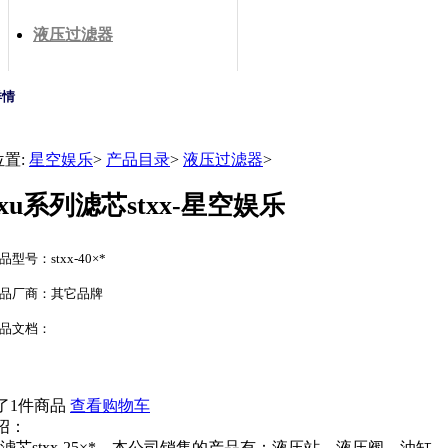
液压过滤器
详情
位置:
星空娱乐
>
产品目录
>
液压过滤器
>
sxu系列滤芯stxx-星空娱乐
品型号：stxx-40×*
品厂商：其它品牌
品文档：
了1件商品
查看购物车
绍：
系列滤芯stxx-25×*，本公司销售的产品有：液压站，液压阀