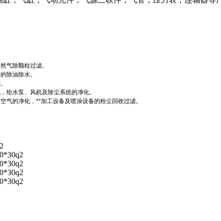
天然气除颗粒过滤。
体的除油除水。
滤。
化，给水泵、风机及除尘系统的净化。
空气的净化，**加工设备及喷涂设备的粉尘回收过滤。
2
00*30q2
60*30q2
50*30q2
00*30q2