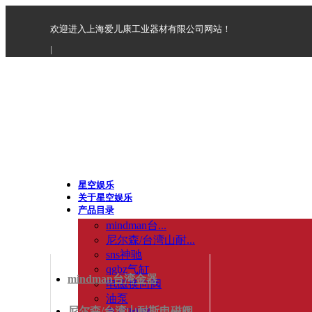
欢迎进入上海爱儿康工业器材有限公司网站！
|
星空娱乐
关于星空娱乐
产品目录
mindman台...
尼尔森/台湾山耐...
sns神驰
qgbz气缸
mindman台湾金器
电磁换向阀
油泵
尼尔森/台湾山耐斯电磁阀