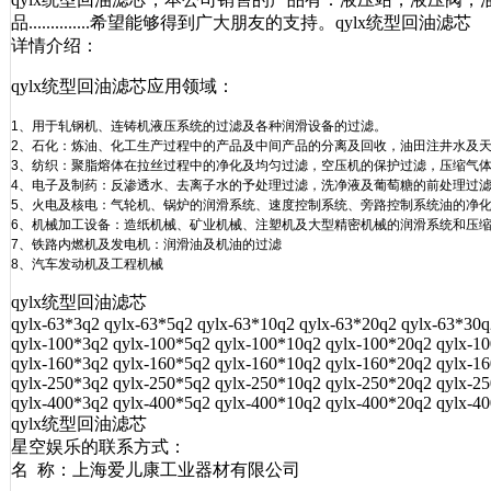
品..............希望能够得到广大朋友的支持。qylx统型回油滤芯
详情介绍：
qylx统型回油滤芯应用领域：
1、用于轧钢机、连铸机液压系统的过滤及各种润滑设备的过滤。
2、石化：炼油、化工生产过程中的产品及中间产品的分离及回收，油田注井水及
3、纺织：聚脂熔体在拉丝过程中的净化及均匀过滤，空压机的保护过滤，压缩气
4、电子及制药：反渗透水、去离子水的予处理过滤，洗净液及葡萄糖的前处理过
5、火电及核电：气轮机、锅炉的润滑系统、速度控制系统、旁路控制系统油的净
6、机械加工设备：造纸机械、矿业机械、注塑机及大型精密机械的润滑系统和压缩
7、铁路内燃机及发电机：润滑油及机油的过滤
8、汽车发动机及工程机械
qylx统型回油滤芯
qylx-63*3q2 qylx-63*5q2 qylx-63*10q2 qylx-63*20q2 qylx-63*30q
qylx-100*3q2 qylx-100*5q2 qylx-100*10q2 qylx-100*20q2 qylx-1
qylx-160*3q2 qylx-160*5q2 qylx-160*10q2 qylx-160*20q2 qylx-1
qylx-250*3q2 qylx-250*5q2 qylx-250*10q2 qylx-250*20q2 qylx-2
qylx-400*3q2 qylx-400*5q2 qylx-400*10q2 qylx-400*20q2 qylx-4
qylx统型回油滤芯
星空娱乐的联系方式：
名 称：上海爱儿康工业器材有限公司