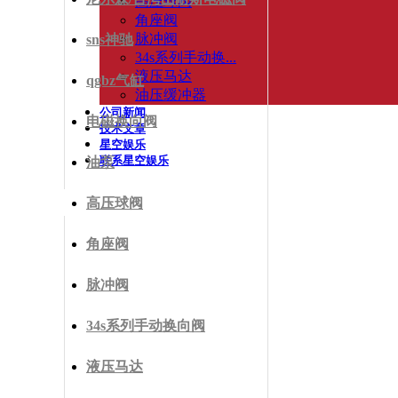
高压球阀
角座阀
脉冲阀
sns神驰
34s系列手动换...
液压马达
qgbz气缸
油压缓冲器
公司新闻
电磁换向阀
技术文章
星空娱乐
联系星空娱乐
油泵
高压球阀
角座阀
脉冲阀
34s系列手动换向阀
液压马达