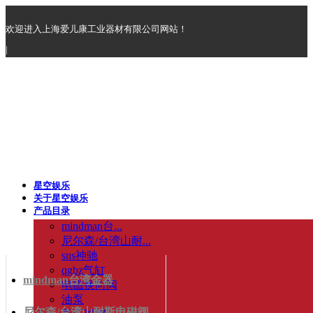
欢迎进入上海爱儿康工业器材有限公司网站！
|
星空娱乐
关于星空娱乐
产品目录
mindman台...
尼尔森/台湾山耐...
sns神驰
qgbz气缸
mindman台湾金器
电磁换向阀
油泵
尼尔森/台湾山耐斯电磁阀