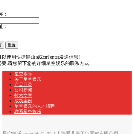
称：
址：
以使用快捷键alt s或ctrl enter发送信息!
有必要,请您留下您的详细星空娱乐的联系方式!
星空娱乐
关于星空娱乐
产品目录
公司新闻
技术文章
成功案例
星空娱乐的人才招聘
联系星空娱乐
星空娱乐 copyright© 2022 上海爱儿康工业器材有限公司