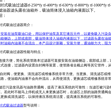
)自封式吸油过滤器tf-250*fy tf-400*fy tf-630*fy tf-800*fy t
滤油器滤头露在油箱外，吸油筒体浸入油箱内液面以下。
绍：
z)自封式吸油过滤器简介：
器安装在油泵吸油口处，用以保护油泵及其它液压元件，以避免吸入污染
油箱侧边，上部或底部，吸油筒体浸入油箱内液面以下，过滤器头露在油
芯时油箱内油液不会流出，本产品设计新颖，安装方便，通油能力大，阻
xz)自封式吸油过滤器性能与特点：
装连接方便，简化系统管路本过滤器可直接安装在油箱侧边，底部或上部，
兰式连接，过滤器内设置自封阀等装置，使管路省去截止阀等其它管件，
置自封阀，便更换、清洗滤芯或维修系统非常方便。当更换、清洗滤芯或
回路，使油箱内油液不会向外流出，从而使清洗，更换滤芯或维修系统非
滤芯污染发讯器与油路旁通阀，提高了液压系统的可靠性：当滤芯被污染物堵
。若此时不能马上停机或无人来更换滤芯时，在滤芯上部的油路旁通阀会自
机更换或清洗滤芯，以保持液压系统清洁度，提高液压系统的可靠性。
z)自封式吸油过滤器
型号说明：