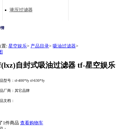
液压过滤器
详情
位置:
星空娱乐
>
产品目录
>
吸油过滤器
>
图
tf(lxz)自封式吸油过滤器 tf-星空娱乐
品型号：tf-400*fy tf-630*fy
品厂商：其它品牌
品文档：
了1件商品
查看购物车
绍：