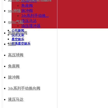
高压球阀
角座阀
脉冲阀
sns神驰
34s系列手动换...
液压马达
qgbz气缸
油压缓冲器
公司新闻
电磁换向阀
技术文章
星空娱乐
联系星空娱乐
油泵
高压球阀
角座阀
脉冲阀
34s系列手动换向阀
液压马达