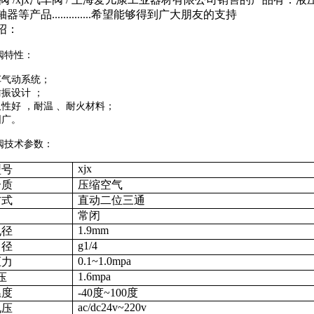
器等产品..............希望能够得到广大朋友的支持
绍：
车阀特性：
车气动系统；
仿振设计 ；
性好 ，
耐温
、
耐火材料；
围广。
车阀技术参数：
xjx
型号
介质
压缩空气
方式
直动二位三通
常闭
1.9mm
孔径
g1/4
口径
0.1~1.0mpa
压力
1.6mpa
压
温度
-40度~100度
ac/dc24v~220v
电压