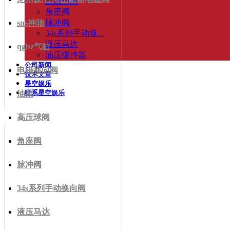
高压球阀
角座阀
脉冲阀
sns神驰
34s系列手动换...
液压马达
qgbz气缸
油压缓冲器
公司新闻
电磁换向阀
技术文章
星空娱乐
联系星空娱乐
油泵
高压球阀
角座阀
脉冲阀
34s系列手动换向阀
液压马达