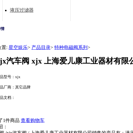
液压过滤器
详情
位置:
星空娱乐
>
产品目录
>
特种电磁阀系列
>
xjx汽车阀 xjx 上海爱儿康工业器材有
品型号：xjx
品厂商：其它品牌
品文档：
了1件商品
查看购物车
绍：
汽车阀 /xjx汽车阀 / 上海爱儿康工业器材有限公司销售的产品