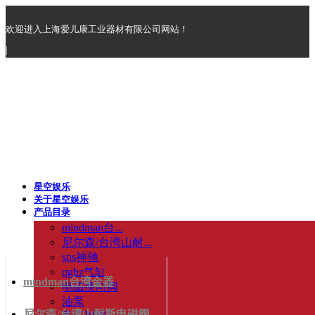
欢迎进入上海爱儿康工业器材有限公司网站！
|
星空娱乐
关于星空娱乐
产品目录
mindman台...
尼尔森/台湾山耐...
sns神驰
qgbz气缸
mindman台湾金器
电磁换向阀
油泵
尼尔森/台湾山耐斯电磁阀