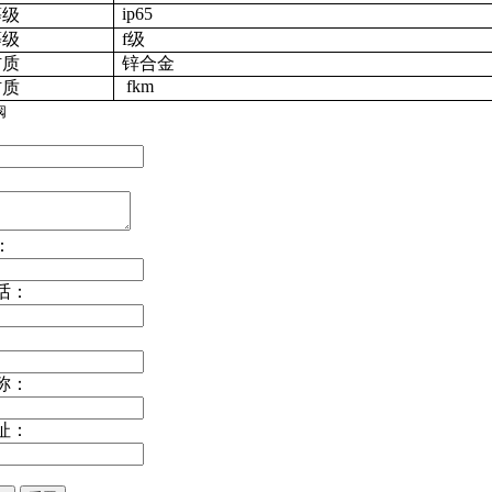
ip65
等级
等级
f级
材质
锌合金
fkm
材质
阀
：
话：
称：
址：