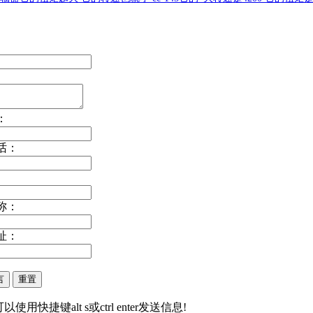
：
话：
称：
址：
以使用快捷键alt s或ctrl enter发送信息!