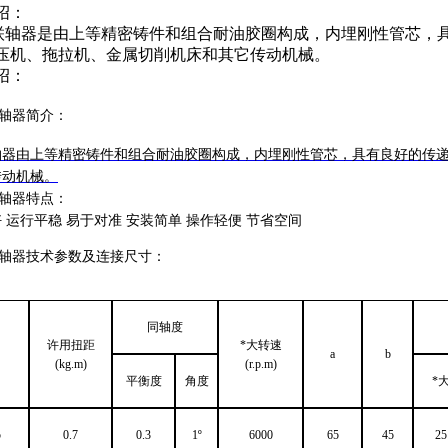
绍：
130联轴器是由上等精密铸件和组合耐油胶圈构成，内埋刚性管芯，
压机、拖拉机、金属切削机床和其它传动机械。
绍：
联轴器
简介：
轴器由上等精密铸件和组合耐油胶圈构成，内埋刚性管芯，具有良好的传
传动机械。
0联轴器特点：
 运行平稳 易于对准 安装简单 操作轻便 节省空间
30联轴器技术参数及连接尺寸：
同轴度
许用扭距
*大转速
a
b
(kg.m)
(r.p.m)
平衡度
角度
*
5
0.7
0.3
1º
6000
65
45
25