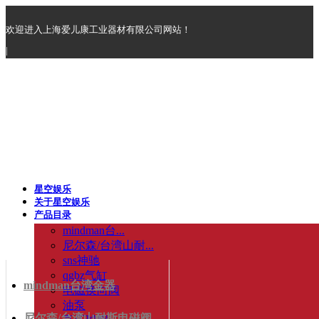
欢迎进入上海爱儿康工业器材有限公司网站！
|
星空娱乐
关于星空娱乐
产品目录
mindman台...
尼尔森/台湾山耐...
sns神驰
qgbz气缸
mindman台湾金器
电磁换向阀
油泵
尼尔森/台湾山耐斯电磁阀