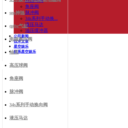
高压球阀
角座阀
脉冲阀
sns神驰
34s系列手动换...
液压马达
qgbz气缸
油压缓冲器
公司新闻
电磁换向阀
技术文章
星空娱乐
联系星空娱乐
油泵
高压球阀
角座阀
脉冲阀
34s系列手动换向阀
液压马达