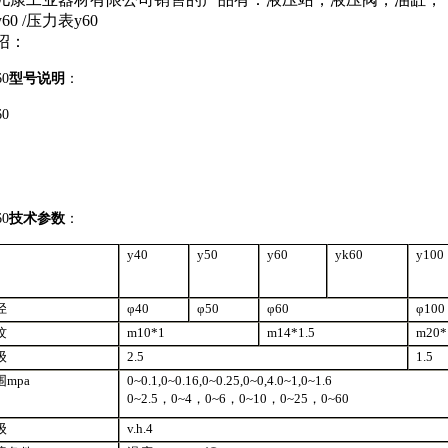
60 /压力表y60
绍：
0
型号说明
：
0
0
技术参数
：
y40
y50
y60
yk60
y100
径
φ40
φ50
φ60
φ100
纹
m10*1
m14*1.5
m20*
级
2.5
1.5
mpa
0~0.1,0~0.16,0~0.25,0~0,4.0~1,0~1.6
0~2.5，0~4，0~6，0~10，0~25，0~60
级
v.h.4