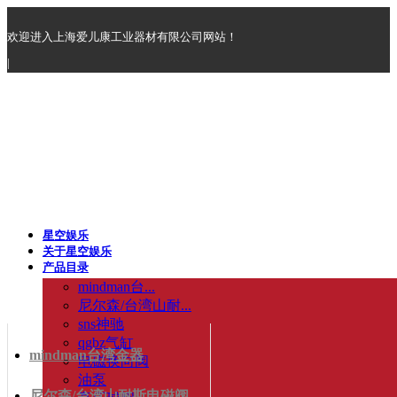
欢迎进入上海爱儿康工业器材有限公司网站！
|
星空娱乐
关于星空娱乐
产品目录
mindman台...
尼尔森/台湾山耐...
sns神驰
qgbz气缸
mindman台湾金器
电磁换向阀
油泵
尼尔森/台湾山耐斯电磁阀