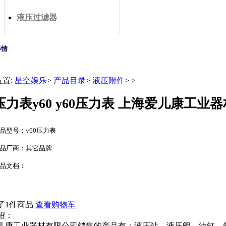
液压过滤器
详情
位置:
星空娱乐
>
产品目录
>
液压附件
>
>
压力表y60 y60压力表 上海爱儿康工业
品型号：y60压力表
品厂商：其它品牌
品文档：
了1件商品
查看购物车
绍：
儿康工业器材有限公司销售的产品有：液压站，液压阀，油缸，气缸