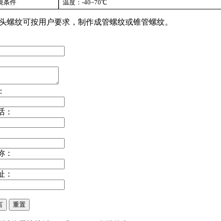
境条件
温度：-40~70℃
头螺纹可按用户要求，制作成管螺纹或锥管螺纹。
：
话：
称：
址：