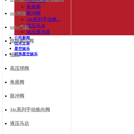
高压球阀
角座阀
脉冲阀
sns神驰
34s系列手动换...
液压马达
qgbz气缸
油压缓冲器
公司新闻
电磁换向阀
技术文章
星空娱乐
联系星空娱乐
油泵
高压球阀
角座阀
脉冲阀
34s系列手动换向阀
液压马达