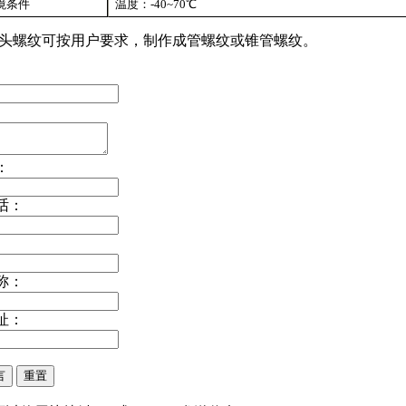
境条件
温度：-40~70℃
头螺纹可按用户要求，制作成管螺纹或锥管螺纹。
：
话：
称：
址：