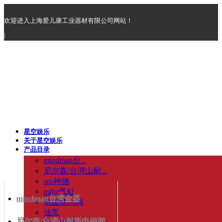
欢迎进入上海爱儿康工业器材有限公司网站！
|
星空娱乐
关于星空娱乐
产品目录
mindman台...
尼尔森/台湾山耐...
sns神驰
qgbz气缸
mindman台湾金器
电磁换向阀
油泵
尼尔森/台湾山耐斯电磁阀