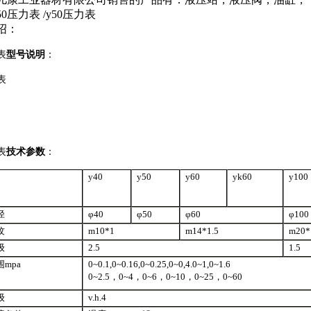
..y50压力表 /y50压力表
绍：
表
型号说明
：
表
表
技术参数
：
y40
y50
y60
yk60
y100
径
φ40
φ50
φ60
φ100
纹
m10*1
m14*1.5
m20*
级
2.5
1.5
mpa
0~0.1,0~0.16,0~0.25,0~0,4.0~1,0~1.6
0~2.5，0~4，0~6，0~10，0~25，0~60
级
v.h.4