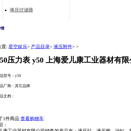
液压过滤器
详情
位置:
星空娱乐
>
产品目录
>
液压附件
>
>
y50压力表 y50 上海爱儿康工业器材有
品型号：y50
品厂商：其它品牌
品文档：
了1件商品
查看购物车
绍：
儿康工业器材有限公司销售的产品有：液压站，液压阀，油缸，