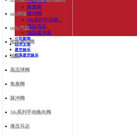
高压球阀
角座阀
脉冲阀
sns神驰
34s系列手动换...
液压马达
qgbz气缸
油压缓冲器
公司新闻
电磁换向阀
技术文章
星空娱乐
联系星空娱乐
油泵
高压球阀
角座阀
脉冲阀
34s系列手动换向阀
液压马达