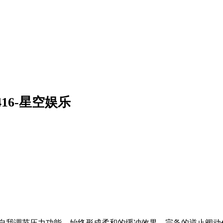
1416-星空娱乐
具有自我调节压力功能，始终形成柔和的缓冲效果。完备的逆止阀动