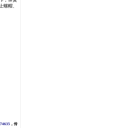
止螺帽、
274635
，传