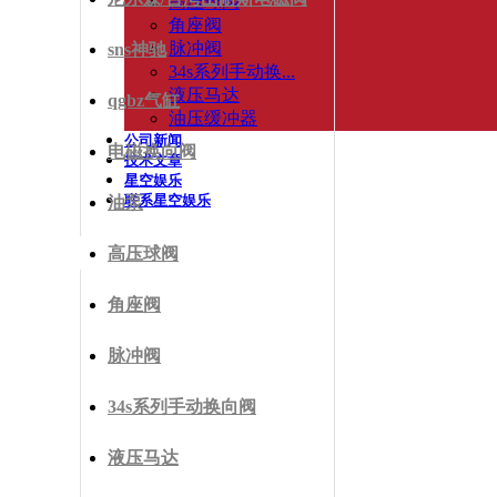
高压球阀
角座阀
脉冲阀
sns神驰
34s系列手动换...
液压马达
qgbz气缸
油压缓冲器
公司新闻
电磁换向阀
技术文章
星空娱乐
联系星空娱乐
油泵
高压球阀
角座阀
脉冲阀
34s系列手动换向阀
液压马达