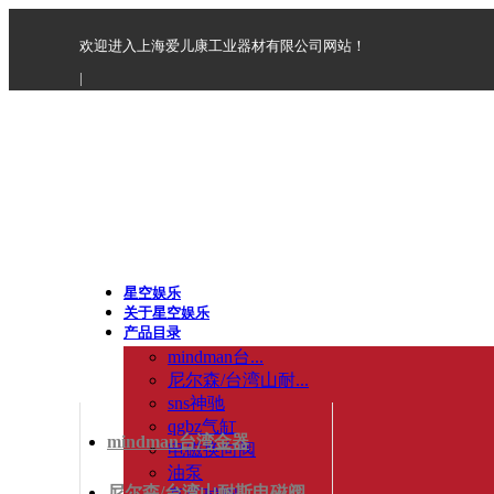
欢迎进入上海爱儿康工业器材有限公司网站！
|
星空娱乐
关于星空娱乐
产品目录
mindman台...
尼尔森/台湾山耐...
sns神驰
qgbz气缸
mindman台湾金器
电磁换向阀
油泵
尼尔森/台湾山耐斯电磁阀