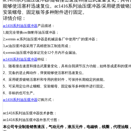
能够使活塞杆迅速复位。ac1416系列油压缓冲器/采用硬质
安装螺母、固定板等多种附件进行固定。
详情介绍：
ac1416系列油压缓冲器
产品描述：
1,能完全替换cec御豹等油压缓冲器；
2,wermis ac系列油压缓冲器是机械设备厂中使用*广的缓冲器；
3,ac油压缓冲器采用了高精密加工制造而成；
4,wermis油压缓冲器保证完全12个月内不会漏油。
ac1416系列油压缓冲器
特征：
1、随着撞击速度和撞击武重量变化，具有自我调节压力功能，始终形成柔和的缓
2、完备的逆止阀动作，弹簧能够使活塞杆迅速复位。
4、采用硬质镀铬活塞杆和专用的密封件，可保持长期稳定的效能。
5、可采用定位停止螺帽、安装螺母、固定板等多种附件进行固定。
6、非标的也可生产。
ac1416系列油压缓冲器
订购方式：
ac1416系列油压缓冲器技术参数：
ac1416系列油压缓冲器
外形尺寸图：
本公司专业制造销售液压，气动元件，液压元件，电磁铁，线圈，代理油顺，sqw,