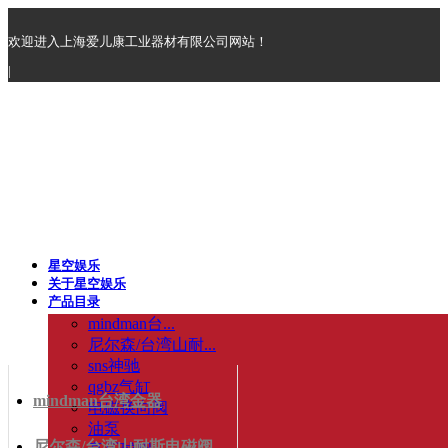
欢迎进入上海爱儿康工业器材有限公司网站！
|
星空娱乐
关于星空娱乐
产品目录
mindman台...
尼尔森/台湾山耐...
sns神驰
qgbz气缸
mindman台湾金器
电磁换向阀
油泵
尼尔森/台湾山耐斯电磁阀