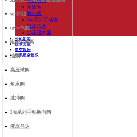
高压球阀
角座阀
脉冲阀
sns神驰
34s系列手动换...
液压马达
qgbz气缸
油压缓冲器
公司新闻
电磁换向阀
技术文章
星空娱乐
联系星空娱乐
油泵
高压球阀
角座阀
脉冲阀
34s系列手动换向阀
液压马达