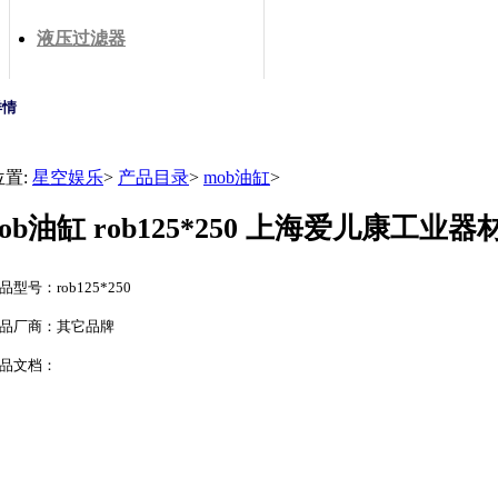
液压过滤器
详情
位置:
星空娱乐
>
产品目录
>
mob油缸
>
rob油缸 rob125*250 上海爱儿康工
品型号：rob125*250
品厂商：其它品牌
品文档：