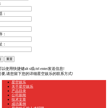
：
话：
称：
址：
以使用快捷键alt s或ctrl enter发送信息!
有必要,请您留下您的详细星空娱乐的联系方式!
星空娱乐
关于星空娱乐
产品目录
公司新闻
技术文章
成功案例