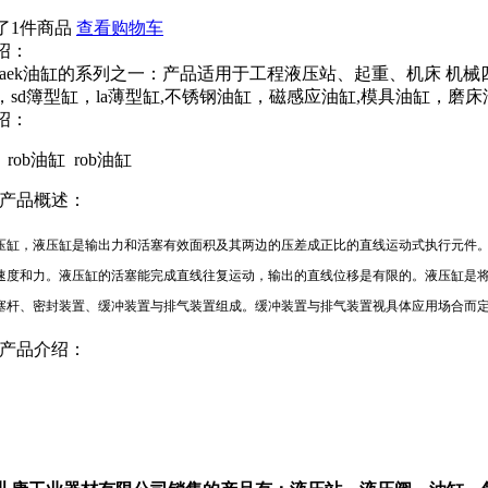
了1件商品
查看购物车
绍：
缸aek油缸的系列之一：产品适用于工程液压站、起重、机床 机械四柱油
，sd簿型缸，la薄型缸,不锈钢油缸，磁感应油缸,模具油缸，磨床
绍：
缸
rob油缸
rob油缸
缸产品概述：
压缸，液压缸是输出力和活塞有效面积及其两边的压差成正比的直线运动式执行元件
速度和力。液压缸的活塞能完成直线往复运动，输出的直线位移是有限的。液压缸是
塞杆、密封装置、缓冲装置与排气装置组成。缓冲装置与排气装置视具体应用场合而
缸产品介绍：