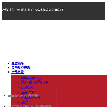
欢迎进入上海爱儿康工业器材有限公司网站！
|
星空娱乐
关于星空娱乐
产品目录
mindman台...
尼尔森/台湾山耐...
sns神驰
qgbz气缸
mindman台湾金器
电磁换向阀
油泵
尼尔森/台湾山耐斯电磁阀