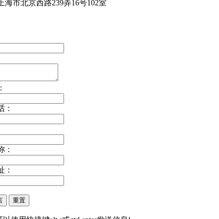
海市北京西路239弄16号102室
：
话：
称：
址：