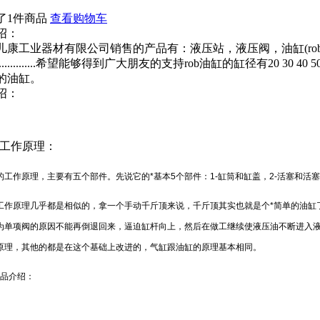
了1件商品
查看购物车
绍：
儿康工业器材有限公司销售的产品有：液压站，液压阀，油缸(ro
............希望能够得到广大朋友的支持rob油缸的缸径有20 30 40 5
的油缸。
绍：
工作原理：
的工作原理，主要有五个部件。先说它的*基本5个部件：1-缸筒和缸盖，2-活塞和活塞杆
工作原理几乎都是相似的，拿一个手动千斤顶来说，千斤顶其实也就是个*简单的油缸
为单项阀的原因不能再倒退回来，逼迫缸杆向上，然后在做工继续使液压油不断进入液
原理，其他的都是在这个基础上改进的，气缸跟油缸的原理基本相同。
产品介绍：