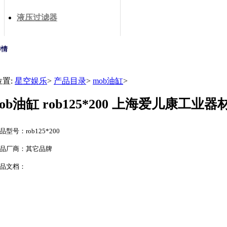
液压过滤器
详情
位置:
星空娱乐
>
产品目录
>
mob油缸
>
rob油缸 rob125*200 上海爱儿康工
品型号：rob125*200
品厂商：其它品牌
品文档：