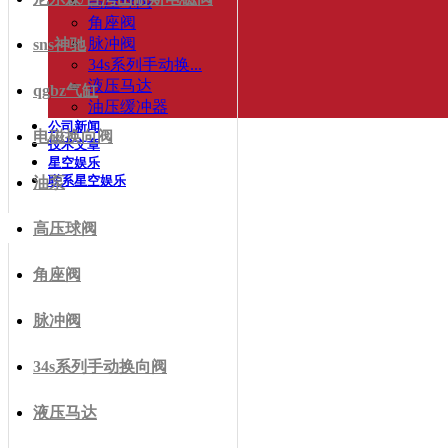
高压球阀
角座阀
脉冲阀
sns神驰
34s系列手动换...
液压马达
qgbz气缸
油压缓冲器
公司新闻
电磁换向阀
技术文章
星空娱乐
联系星空娱乐
油泵
高压球阀
角座阀
脉冲阀
34s系列手动换向阀
液压马达