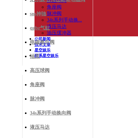
高压球阀
角座阀
脉冲阀
sns神驰
34s系列手动换...
液压马达
qgbz气缸
油压缓冲器
公司新闻
电磁换向阀
技术文章
星空娱乐
联系星空娱乐
油泵
高压球阀
角座阀
脉冲阀
34s系列手动换向阀
液压马达