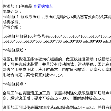
你添加了1件商品
查看购物车
简单介绍：
rob油缸 油缸即液压缸，液压缸是输出力和活塞有效面积及其
成机械能。
详情介绍：
rob油缸的缸径100的型号有rob100*50 rob100*100 rob100*150 rob100*
rob100*500 rob100*600 rob100*700 rob100*800 rob100*900 rob
rob油缸概述：
液压缸是将液压能转变为机械能的、做直线往复运动（或摆动
时，可免去减速装置，并且没有传动间隙，运动平稳，因此在
两边的压差成正比；液压缸基本上由缸筒和缸盖、活塞和活塞
用场合而定，其他装置则必不可少。
rob油缸优点：
金属工件在表面滚压加工后，表层得到强化极限强度和屈服点
高。经过滚压后，硬度可提高15～30%，而耐磨性提高15%。
滚压加工可以使表面粗糙度从ra6.3提高到ra2.4～ra0.2