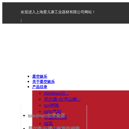
欢迎进入上海爱儿康工业器材有限公司网站！
|
星空娱乐
关于星空娱乐
产品目录
mindman台...
尼尔森/台湾山耐...
sns神驰
qgbz气缸
mindman台湾金器
电磁换向阀
油泵
尼尔森/台湾山耐斯电磁阀