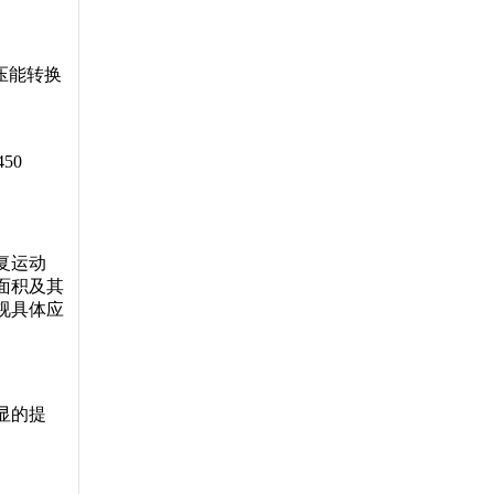
压能转换
450
复运动
面积及其
视具体应
显的提