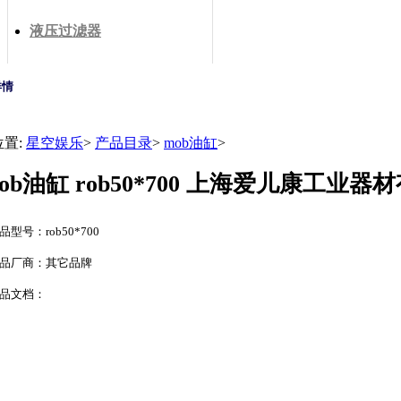
液压过滤器
详情
位置:
星空娱乐
>
产品目录
>
mob油缸
>
rob油缸 rob50*700 上海爱儿康工业
品型号：rob50*700
品厂商：其它品牌
品文档：