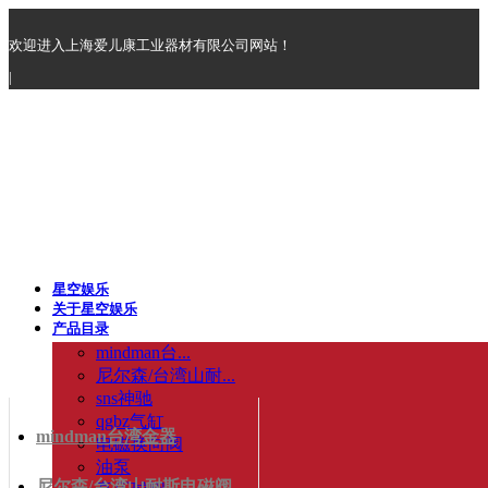
欢迎进入上海爱儿康工业器材有限公司网站！
|
星空娱乐
关于星空娱乐
产品目录
mindman台...
尼尔森/台湾山耐...
sns神驰
qgbz气缸
mindman台湾金器
电磁换向阀
油泵
尼尔森/台湾山耐斯电磁阀