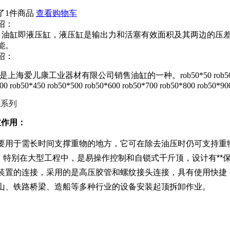
了1件商品
查看购物车
绍：
油缸 油缸即液压缸，液压缸是输出力和活塞有效面积及其两边的压
能。
绍：
是上海爱儿康工业器材有限公司销售油缸的一种。rob50*50 rob50*100 rob50*
00 rob50*450 rob50*500 rob50*600 rob50*700 rob50*800 rob50*90
缸
系列
缸作用：
要用于需长时间支撑重物的地方，它可在除去油压时仍可支持重物
*，特别在大型工程中，是易操作控制和自锁式千斤顶，设计有**
装置的连接，采用的是高压胶管和螺纹接头连接，具有使用快捷
山、铁路桥梁、造船等多种行业的设备安装起顶拆卸作业。