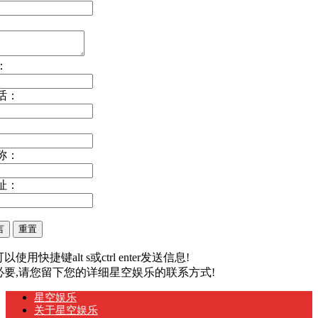
：
话：
称：
址：
以使用快捷键alt s或ctrl enter发送信息!
有必要,请您留下您的详细星空娱乐的联系方式!
星空娱乐
关于星空娱乐