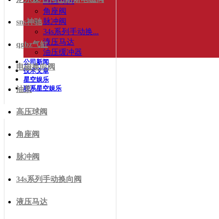
高压球阀
角座阀
脉冲阀
sns神驰
34s系列手动换...
液压马达
qgbz气缸
油压缓冲器
公司新闻
电磁换向阀
技术文章
星空娱乐
联系星空娱乐
油泵
高压球阀
角座阀
脉冲阀
34s系列手动换向阀
液压马达