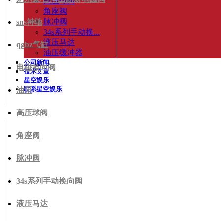
高压球阀
角座阀
脉冲阀
sns神驰
34s系列手动换...
液压马达
qgbz气缸
油压缓冲器
公司新闻
电磁换向阀
技术文章
星空娱乐
联系星空娱乐
油泵
高压球阀
角座阀
脉冲阀
34s系列手动换向阀
液压马达