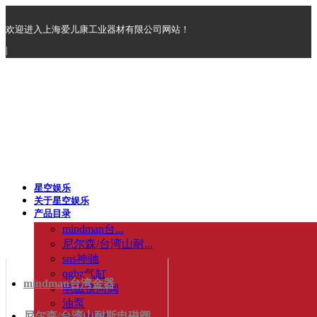
欢迎进入上海爱儿康工业器材有限公司网站！
|
星空娱乐
关于星空娱乐
产品目录
mindman台...
尼尔森/台湾山耐...
sns神驰
qgbz气缸
mindman台湾金器
电磁换向阀
油泵
尼尔森/台湾山耐斯电磁阀