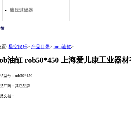
液压过滤器
详情
位置:
星空娱乐
>
产品目录
>
mob油缸
>
rob油缸 rob50*450 上海爱儿康工业
品型号：rob50*450
品厂商：其它品牌
品文档：