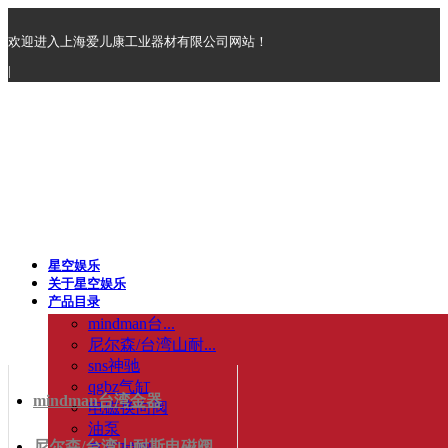
欢迎进入上海爱儿康工业器材有限公司网站！
|
星空娱乐
关于星空娱乐
产品目录
mindman台...
尼尔森/台湾山耐...
sns神驰
qgbz气缸
mindman台湾金器
电磁换向阀
油泵
尼尔森/台湾山耐斯电磁阀