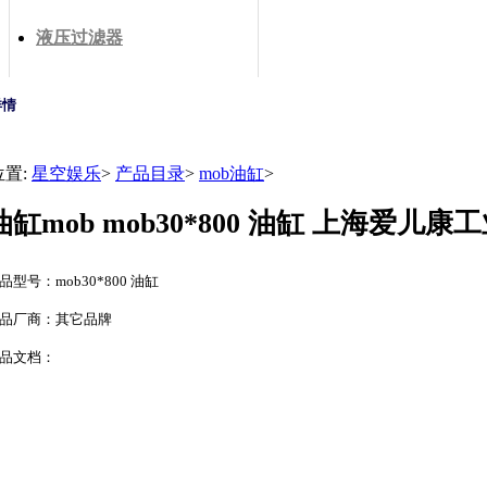
液压过滤器
详情
位置:
星空娱乐
>
产品目录
>
mob油缸
>
油缸mob mob30*800 油缸 上海爱
品型号：mob30*800 油缸
品厂商：其它品牌
品文档：