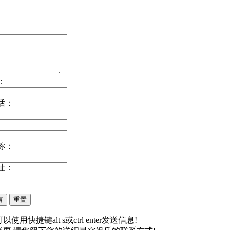
：
话：
称：
址：
以使用快捷键alt s或ctrl enter发送信息!