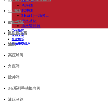
高压球阀
角座阀
脉冲阀
sns神驰
34s系列手动换...
液压马达
qgbz气缸
油压缓冲器
公司新闻
电磁换向阀
技术文章
星空娱乐
联系星空娱乐
油泵
高压球阀
角座阀
脉冲阀
34s系列手动换向阀
液压马达