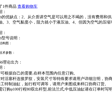
了1件商品
查看购物车
绍：
ob的优缺点：2、从介质讲空气是可以用之不竭的，没有费用和
油。3、空气黏度小，阻力就小于液压油。4、但因为空气的压缩
绍：
ob型号说明：
b结构图：
b技术参数：
ob理论出力：
明：
户可根据自己的需要,在样本范围内任意订购。
户对活塞杆连接罗纹，安装尺寸等特殊要求请用户详细注明，协
加工特制油缸，如行程可调等，请用户来图或来样口协商订货。
订购φ100行程80双出杆型,前法兰式,中低压油缸请在订单时写明 mo