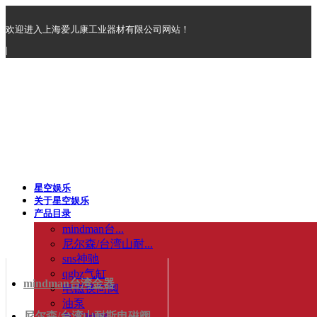
欢迎进入上海爱儿康工业器材有限公司网站！
|
星空娱乐
关于星空娱乐
产品目录
mindman台...
尼尔森/台湾山耐...
sns神驰
qgbz气缸
mindman台湾金器
电磁换向阀
油泵
尼尔森/台湾山耐斯电磁阀