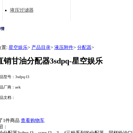
液压过滤器
详情
位置:
星空娱乐
>
产品目录
>
液压附件
>
分配器
>
直销甘油分配器3sdpq-星空娱乐
品型号：3sdpq-l3
品厂商：aek
品文档：
了1件商品
查看购物车
绍：
油分配器3sdpq-l3，sspq-l2、3、4三种系列的分配器，