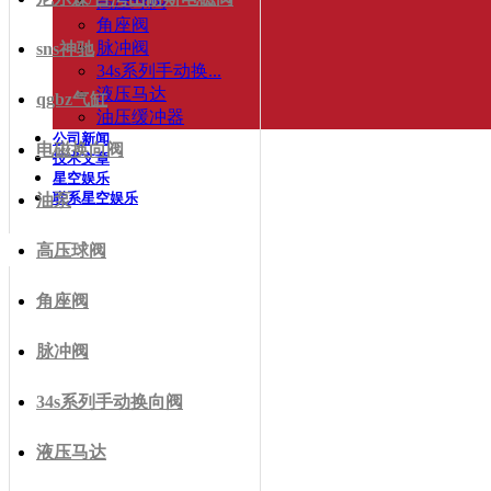
高压球阀
角座阀
脉冲阀
sns神驰
34s系列手动换...
液压马达
qgbz气缸
油压缓冲器
公司新闻
电磁换向阀
技术文章
星空娱乐
联系星空娱乐
油泵
高压球阀
角座阀
脉冲阀
34s系列手动换向阀
液压马达