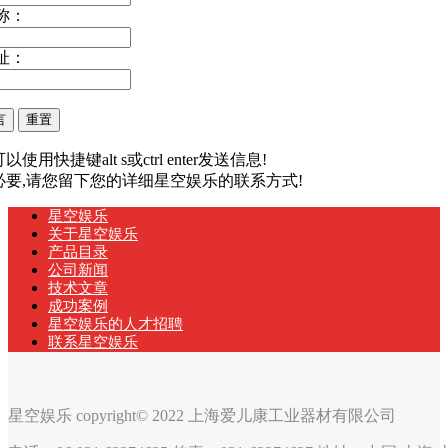
称：
址：
以使用快捷键alt s或ctrl enter发送信息!
有必要,请您留下您的详细星空娱乐的联系方式!
星空娱乐
关于星空娱乐
产品目录
公司新闻
技术文章
成功案例
星空娱乐的人才招聘
联系星空娱乐
星空娱乐 copyright© 2022 上海爱儿康工业器材有限公司