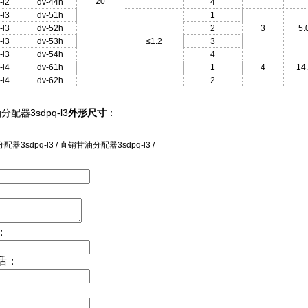
20
-l2
dv-44h
4
-l3
dv-51h
1
-l3
dv-52h
2
3
5.
-l3
dv-53h
≤1.2
3
-l3
dv-54h
4
-l4
dv-61h
1
4
14
-l4
dv-62h
2
配器3sdpq-l3
外形尺寸
：
器3sdpq-l3 / 直销甘油分配器3sdpq-l3 /
：
话：