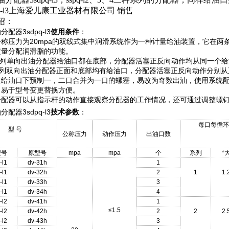
pq-l3上海爱儿康工业器材有限公司 销售
绍：
配器3sdpq-l3
使用条件
：
公称压力为20mpa的双线式集中润滑系统作为一种计量给油装置，它在
定量分配润滑脂的功能。
-l系列单向出油分配器给油口都在底部，分配器活塞正反向动作均从同一
-l系列双向出油分配器正面和底部均有给油口，分配器活塞正反向动作分别
给油口下预制一，二口合并为一口的螺塞，易改为奇数出油，使用系统配管简
，易于型号变更替换方便。
分配器可以从指示杆的动作直接观察分配器的工作情况，还可通过调整螺
配器3sdpq-l3
技术参数
：
每口每循环
型 号
公称压力
动作压力
出油口数
型号
原型号
mpa
mpa
个
系列
*
-l1
dv-31h
1
-l1
dv-32h
2
1
1.
-l1
dv-33h
3
-l1
dv-34h
4
-l2
dv-41h
1
≤1.5
-l2
dv-42h
2
2
2.
-l2
dv-43h
3