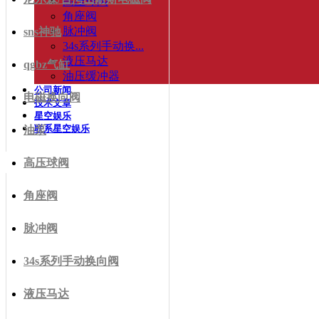
高压球阀
角座阀
脉冲阀
sns神驰
34s系列手动换...
液压马达
qgbz气缸
油压缓冲器
公司新闻
电磁换向阀
技术文章
星空娱乐
联系星空娱乐
油泵
高压球阀
角座阀
脉冲阀
34s系列手动换向阀
液压马达