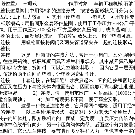
通道位置)：
三通式
作用对象：
车辆工程机械 石油
兰连接这是阀门中用得*多的连接形式。按结合面形状又可分为
：工作压力较高，可使用中硬垫圈 榫槽式：可用塑性变形
形槽式：用椭圆形金属环作垫圈，使用于工作压力≥64公斤/
作。用于工作压力≥100公斤/平方厘米的高压阀门，或高温阀
形圈的出现，而发展起来的，它在密封效果上比一般平垫圈可靠
夹连接 用螺栓直接将阀门及两头管道穿夹在一起的连接形式
焊连接
纹连接 这是一种简便的连接方法，常用于小阀门。又分两种
，往往用铅油、线麻和聚四氟乙烯生料带填充；其中聚四氟乙烯
使用和保存方便，拆卸时，可以完整地将其取下，因为它是一层
，传递给两平面间的垫圈，让垫圈起密封作用。
套连接 卡套连接，在我国近年才发展起来，它的连接和密封
锥面又在压力下与接头体内锥面密合，因而能够可靠地防止泄
拆装容易； 2）连接力强，使用范围广，可耐高压（1000公
适合防腐蚀； 4）加工精度要求不高；便于高空安装。 目
箍连接 这是一种快速连接方法，它只需两个螺栓，适用于经
自紧连接 以上各种连接形式，都是利用外力来抵消介质压力
装在内锥体处，跟介质相向的一面成一定角度，介质压力传给内
阀体中心线平行向外，另一个压向阀体内壁。后面这个分力便是
压阀门。它比法兰连接，要节省许多材料和人力，但也需要一