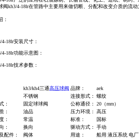
球阀kh3/4-18lr在管路中主要用来做切断、分配和改变介质的
绍：
/4-18lr安装尺寸：
/4-18lr功能示意图：
/4-18lr技术参数：
kh3/kh4三通
高压球阀
品牌：
aek
不锈钢
连接形式：
螺纹
式：
固定球球阀
公称通径：
20（mm）
质：
油品
压力环境：
高压
度：
常温
标准：
国标
向：
换向
驱动方式：
手动
及配件：
阀体
用途：
船用 液压系统 电厂