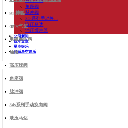
高压球阀
角座阀
脉冲阀
sns神驰
34s系列手动换...
液压马达
qgbz气缸
油压缓冲器
公司新闻
电磁换向阀
技术文章
星空娱乐
联系星空娱乐
油泵
高压球阀
角座阀
脉冲阀
34s系列手动换向阀
液压马达