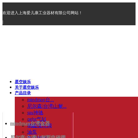
欢迎进入上海爱儿康工业器材有限公司网站！
|
星空娱乐
关于星空娱乐
产品目录
mindman台...
尼尔森/台湾山耐...
sns神驰
qgbz气缸
mindman台湾金器
电磁换向阀
油泵
尼尔森/台湾山耐斯电磁阀