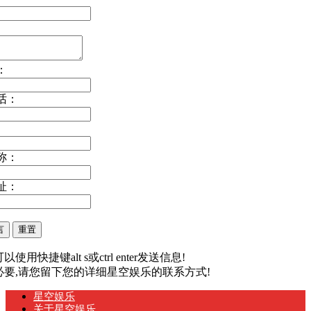
：
话：
称：
址：
以使用快捷键alt s或ctrl enter发送信息!
有必要,请您留下您的详细星空娱乐的联系方式!
星空娱乐
关于星空娱乐