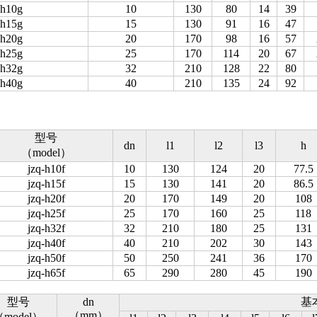
h10g
10
130
80
14
39
h15g
15
130
91
16
47
h20g
20
170
98
16
57
h25g
25
170
114
20
67
h32g
32
210
128
22
80
h40g
40
210
135
24
92
型号
dn
l1
l2
l3
h
（model）
jzq-h10f
10
130
124
20
77.5
jzq-h15f
15
130
141
20
86.5
jzq-h20f
20
170
149
20
108
jzq-h25f
25
170
160
25
118
jzq-h32f
32
210
180
25
131
jzq-h40f
40
210
202
30
143
jzq-h50f
50
250
241
36
170
jzq-h65f
65
290
280
45
190
型号
dn
基
（mm）
（model）