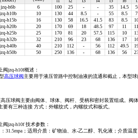
l1
l2
l3
l4
l5
l6
l
jzq-h6b
6
100
25
-
-
35
14.5
5
jzq-h10b
10
130
44
8.5
-
55
8.5
7
jzq-h15b
16
130
58
16.5
41.5
83
8.5
1
jzq-h20b
20
170
69
18
48.5
97
11
1
jzq-h25b
25
170
81
20
57.5
115
10
1
jzq-h32b
32
210
96
23
68
136
17
1
jzq-h40b
40
210
112
-
56
112
49.5
1
jzq-h50b
50
250
136
-
68
136
56
2
阀jzq-h10f概述：
q型
高压球阀
主要用于液压管路中控制油液的流通和截止，本型球
型高压球阀主要由阀体、球体、阀杆、受柄和密封装置组成。阀
主要有三种连接 方式：外螺纹式，内螺纹式和板式。
阀jzq-h10f 技术参数：
：31.5mpa；适用介质：矿物油、水-乙二醇、乳化液；介质温度：-