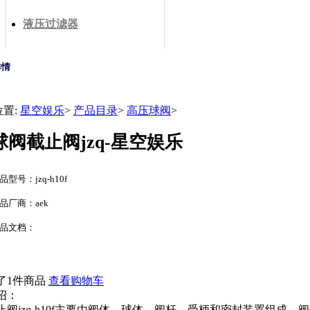
液压过滤器
详情
位置:
星空娱乐
>
产品目录
>
高压球阀
>
球阀截止阀jzq-星空娱乐
品型号：jzq-h10f
品厂商：aek
品文档：
了1件商品
查看购物车
绍：
止阀jzq-h10f主要由阀体、球体、阀杆、受柄和密封装置组