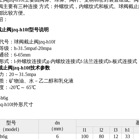
阀主要有三种连接 方式：外螺纹式，内螺纹式和板式。球阀截止阀j
都比较方便。
绍：
止阀jzq-h10f型号说明
号：球阀截止阀jzq-h10f
：h-31.5mpaf-20mpa
径：6-65mm
形式：l-外螺纹连接式g-内螺纹连接式f-法兰连接式b-板式连接式
截止阀jzq-h10f技术参数
：20～31.5mpa
质：矿物油、水－乙二醇和乳化液
：-20℃～ 65℃
h6g
zq-h10f外形尺寸
型号
dn
（mm）
（model）
l1
l2
l3
h1
h6g
6
100
80
12
33