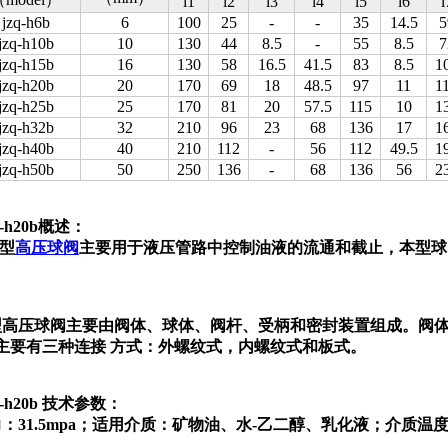
l1
l2
l3
l4
l5
l6
l
jzq-h6b
6
100
25
-
-
35
14.5
5
jzq-h10b
10
130
44
8.5
-
55
8.5
7
jzq-h15b
16
130
58
16.5
41.5
83
8.5
1
jzq-h20b
20
170
69
18
48.5
97
11
1
jzq-h25b
25
170
81
20
57.5
115
10
1
jzq-h32b
32
210
96
23
68
136
17
1
jzq-h40b
40
210
112
-
56
112
49.5
1
jzq-h50b
50
250
136
-
68
136
56
2
-h20b概述：
q型
高压球阀
主要用于液压管路中控制油液的流通和截止，本型球
型高压球阀主要由阀体、球体、阀杆、受柄和密封装置组成。阀
主要有三种连接 方式：外螺纹式，内螺纹式和板式。
q-h20b 技术参数：
：31.5mpa；适用介质：矿物油、水-乙二醇、乳化液；介质温度：-