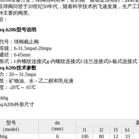
压球阀问世于20世纪50年代，随着科学技术的飞速发展，生产
种主要的阀类。
绍：
jzq-h20b型号说明
代号：球阀截止阀
：h-31.5mpaf-20mpa
径：6-65mm
形式：l-外螺纹连接式g-内螺纹连接式f-法兰连接式b-板式连接式
jzq-h20b技术参数
：20～31.5mpa
质：矿物油、水－乙二醇和乳化液
：-20℃～ 65℃
h6g
zq-h20b外形尺寸
型号
dn
（mm）
（model）
l1
l2
l3
h1
h6g
6
100
80
12
33