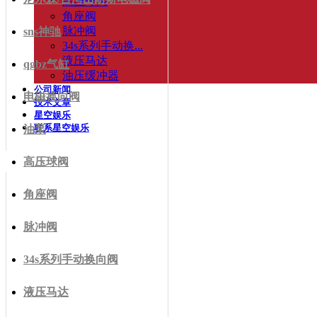
高压球阀
角座阀
脉冲阀
sns神驰
34s系列手动换...
液压马达
qgbz气缸
油压缓冲器
公司新闻
电磁换向阀
技术文章
星空娱乐
联系星空娱乐
油泵
高压球阀
角座阀
脉冲阀
34s系列手动换向阀
液压马达