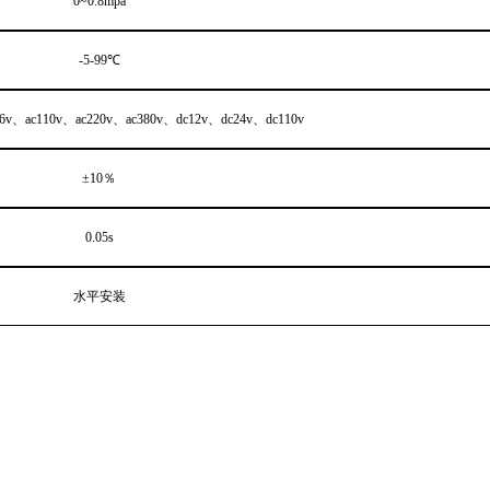
0~0.8mpa
-5-99
℃
6v
、
ac110v
、
ac220v
、
ac380v
、
dc12v
、
dc24v
、
dc110v
±10
％
0.05s
水平安装