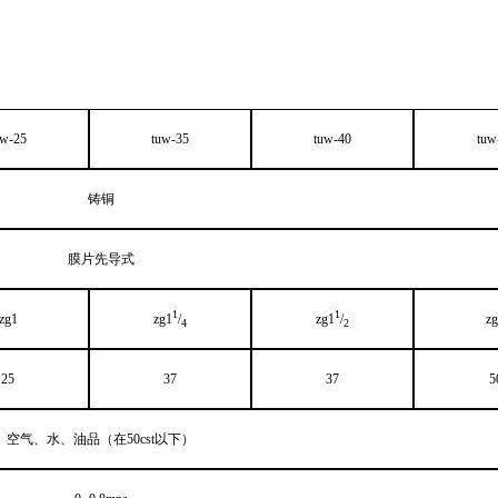
uw-25
tuw-35
tuw-40
tuw
铸铜
膜片先导式
1
1
zg1
zg1
/
zg1
/
z
4
2
25
37
37
5
空气、水、油品（在
50cst
以下）