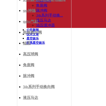
高压球阀
角座阀
脉冲阀
sns神驰
34s系列手动换...
液压马达
qgbz气缸
油压缓冲器
公司新闻
电磁换向阀
技术文章
星空娱乐
联系星空娱乐
油泵
高压球阀
角座阀
脉冲阀
34s系列手动换向阀
液压马达