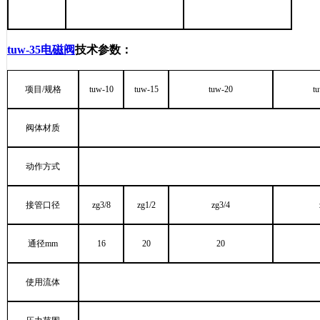
tuw-35电磁阀
技术参数
：
项目
/
规格
tuw-10
tuw-15
tuw-20
t
阀体材质
动作方式
接管口径
zg3/8
zg1/2
zg3/4
通径
mm
16
20
20
使用流体