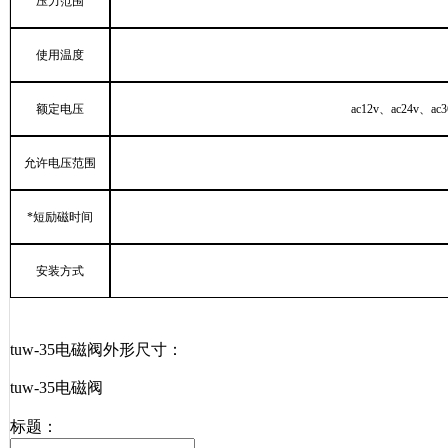
压力范围
使用温度
额定电压
ac12v
、
ac24v
、
ac3
允许电压范围
*短励磁时间
安装方式
tuw-35电磁阀外形尺寸
：
tuw-35电磁阀
标题：