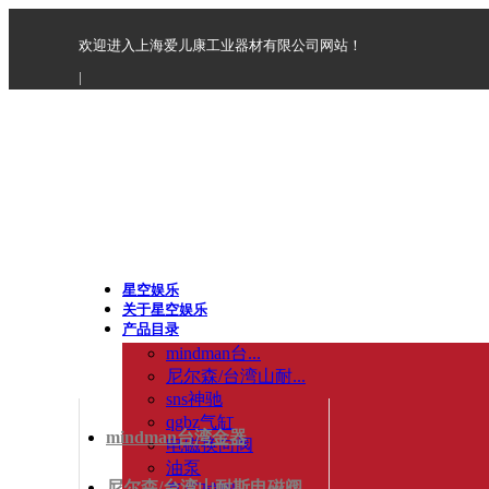
欢迎进入上海爱儿康工业器材有限公司网站！
|
星空娱乐
关于星空娱乐
产品目录
mindman台...
尼尔森/台湾山耐...
sns神驰
qgbz气缸
mindman台湾金器
电磁换向阀
油泵
尼尔森/台湾山耐斯电磁阀