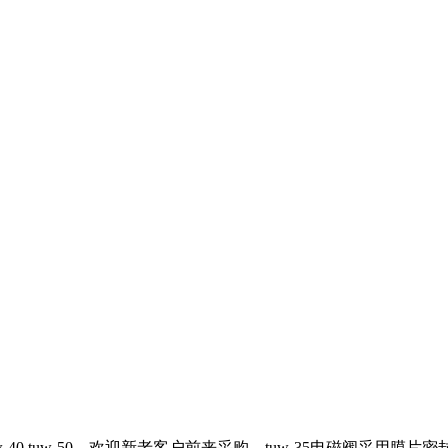
w-35 tuw-40 tuw-50，欢迎新老客户前来采购，tuw-35电磁阀采用膜