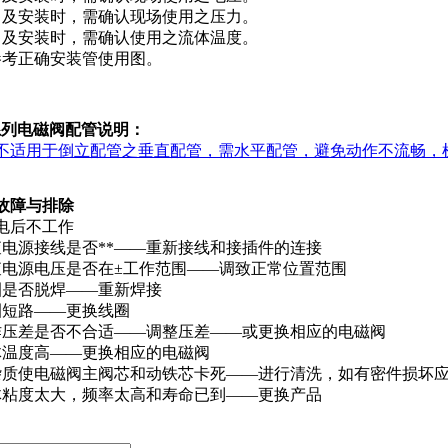
售及安装时，需确认现场使用之压力。
售及安装时，需确认使用之流体温度。
参考正确安装管使用图。
6系列电磁阀配管说明：
不适用于倒立配管之垂直配管，需水平配管，避免动作不流畅，
故障与排除
电后不工作
查电源接线是否**——重新接线和接插件的连接
查电源电压是否在±工作范围——调致正常位置范围
圈是否脱焊——重新焊接
圈短路——更换线圈
作压差是否不合适——调整压差——或更换相应的电磁阀
体温度高——更换相应的电磁阀
杂质使电磁阀主阀芯和动铁芯卡死——进行清洗，如有密件损坏
体粘度太大，频率太高和寿命已到——更换产品