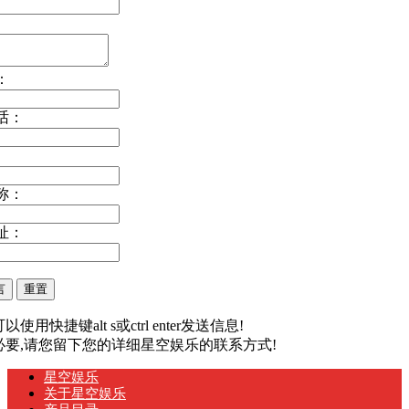
：
话：
称：
址：
以使用快捷键alt s或ctrl enter发送信息!
有必要,请您留下您的详细星空娱乐的联系方式!
星空娱乐
关于星空娱乐