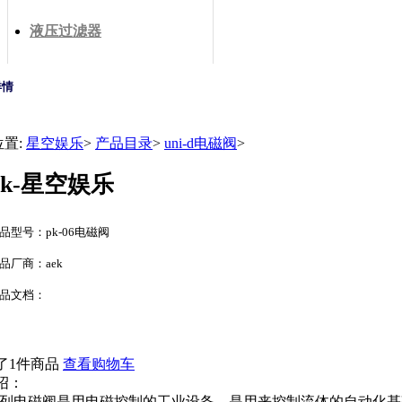
液压过滤器
详情
位置:
星空娱乐
>
产品目录
>
uni-d电磁阀
>
pk-星空娱乐
品型号：pk-06电磁阀
品厂商：aek
品文档：
了1件商品
查看购物车
绍：
06系列电磁阀是用电磁控制的工业设备，是用来控制流体的自动化基