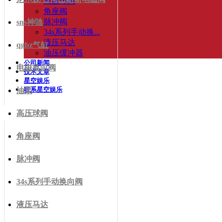
高压球阀
角座阀
脉冲阀
sns神驰
34s系列手动换...
液压马达
qgbz气缸
油压缓冲器
公司新闻
电磁换向阀
技术文章
星空娱乐
联系星空娱乐
油泵
高压球阀
角座阀
脉冲阀
34s系列手动换向阀
液压马达