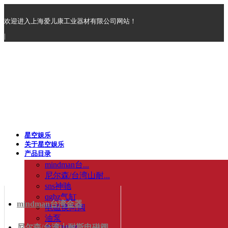
欢迎进入上海爱儿康工业器材有限公司网站！
|
星空娱乐
关于星空娱乐
产品目录
mindman台...
尼尔森/台湾山耐...
sns神驰
qgbz气缸
mindman台湾金器
电磁换向阀
油泵
尼尔森/台湾山耐斯电磁阀