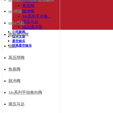
高压球阀
角座阀
脉冲阀
sns神驰
34s系列手动换...
液压马达
qgbz气缸
油压缓冲器
公司新闻
电磁换向阀
技术文章
星空娱乐
联系星空娱乐
油泵
高压球阀
角座阀
脉冲阀
34s系列手动换向阀
液压马达