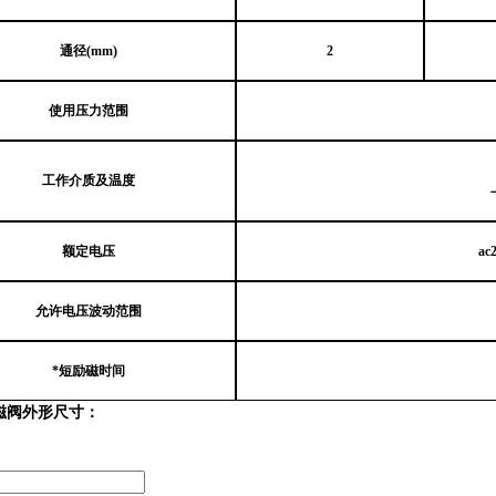
通径
(mm)
2
使用压力范围
工作介质及温度
额定电压
ac
允许电压波动范围
*短励磁时间
8电磁阀外形尺寸：