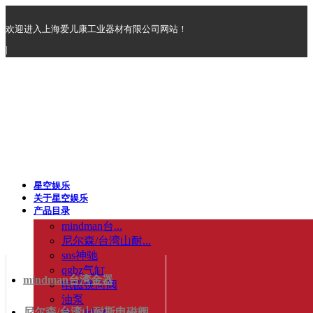
欢迎进入上海爱儿康工业器材有限公司网站！
|
星空娱乐
关于星空娱乐
产品目录
mindman台...
尼尔森/台湾山耐...
sns神驰
qgbz气缸
mindman台湾金器
电磁换向阀
油泵
尼尔森/台湾山耐斯电磁阀