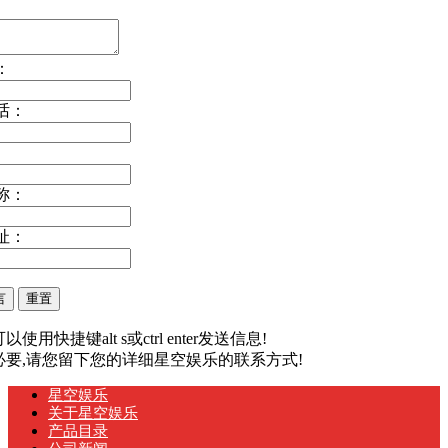
：
话：
称：
址：
以使用快捷键alt s或ctrl enter发送信息!
有必要,请您留下您的详细星空娱乐的联系方式!
星空娱乐
关于星空娱乐
产品目录