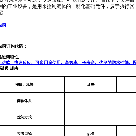
制的工业设备，是用来控制流体的自动化基础元件，属于执行器
绍：
电磁阀
8电磁阀订购代码：
8电磁阀
特性
直动式，快速反应。可多用途使用。高效率，长寿命。优良的防水性能。
8电磁阀
规格
项目、规格
td-06
阀体体质
控制方式
接管口径
g1/8