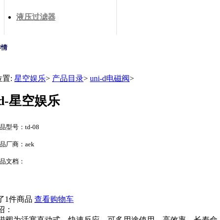
液压过滤器
详情
位置:
星空娱乐
>
产品目录
>
uni-d电磁阀
>
td-星空娱乐
品型号：td-08
品厂商：aek
品文档：
了1件商品
查看购物车
绍：
08电磁阀为活塞直动式，快速反应。可多用途使用。高效率，长寿命