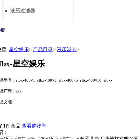
液压过滤器
详情
位置:
星空娱乐
>
产品目录
>
液压滤芯
>
sfbx-星空娱乐
型号：sfbx-400×1_sfbx-400×3_sfbx-400×5_sfbx-400×10_sfbx-
品厂商：aek
品文档：
了1件商品
查看购物车
绍：
-400×1回油滤芯 /sfbx-400×1回油滤芯 / 上海爱儿康工