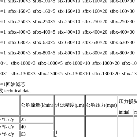
0×1 sfbx-100×3 sfbx-100×5 sfx-100×10 sfbx-100×20 sfbx-100×30
0×1 sfbx-160×3 sfbx-160×5 sfx-160×10 sfbx-160×20 sfbx-160×30
0×1 sfbx-250×3 sfbx-250×5 sfx-250×10 sfbx-250×20 sfbx-250×30
0×1 sfbx-400×3 sfbx-400×5 sfx-400×10 sfbx-400×20 sfbx-400×30
0×1 sfbx-630×3 sfbx-630×5 sfx-630×10 sfbx-630×20 sfbx-630×30
0×1 sfbx-800×3 sfbx-800×5 sfx-800×10 sfbx-800×20 sfbx-800×30
00×1 sfbx-1000×3 sfbx-1000×5 sfx-1000×10 sfbx-1000×20 sfbx-1
00×1 sfbx-1300×3 sfbx-1300×5 sfx-1300×10 sfbx-1300×20 sfbx-1
400×1回油滤芯
echnical data
压力损
公称流量(l/min)
过滤精度(μm)
公称压力(mpa)
initial
m
×*f- c/y
25
×*f- c/y
40
1
×*f- c/y
63