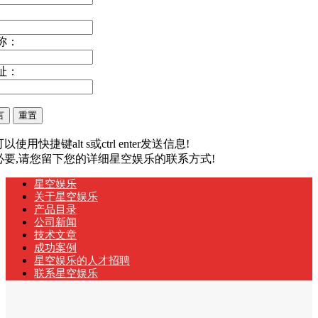
称：
址：
以使用快捷键alt s或ctrl enter发送信息!
有必要,请您留下您的详细星空娱乐的联系方式!
星空娱乐
关于星空娱乐
产品目录
公司新闻
技术文章
成功案例
星空娱乐的人才招聘
联系星空娱乐