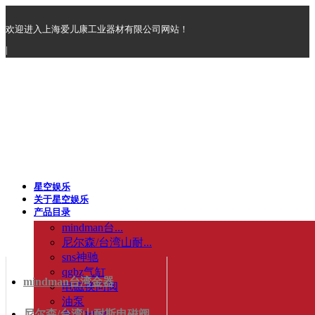
欢迎进入上海爱儿康工业器材有限公司网站！
|
星空娱乐
关于星空娱乐
产品目录
mindman台...
尼尔森/台湾山耐...
sns神驰
qgbz气缸
mindman台湾金器
电磁换向阀
油泵
尼尔森/台湾山耐斯电磁阀