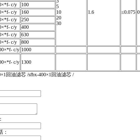
3
0×*f- c/y
100
5
0×*f- c/y
160
10
1.6
≤0.075
0
20
0×*f- c/y
250
30
0×*f- c/y
400
0×*f- c/y
630
0×*f- c/y
800
00×*f- c/y
1000
00×*f- c/y
1300
400×1回油滤芯 /sfbx-400×1回油滤芯 /
：
话：