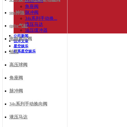
高压球阀
角座阀
脉冲阀
sns神驰
34s系列手动换...
液压马达
qgbz气缸
油压缓冲器
公司新闻
电磁换向阀
技术文章
星空娱乐
联系星空娱乐
油泵
高压球阀
角座阀
脉冲阀
34s系列手动换向阀
液压马达