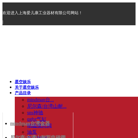
欢迎进入上海爱儿康工业器材有限公司网站！
|
星空娱乐
关于星空娱乐
产品目录
mindman台...
尼尔森/台湾山耐...
sns神驰
qgbz气缸
mindman台湾金器
电磁换向阀
油泵
尼尔森/台湾山耐斯电磁阀