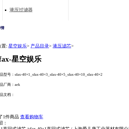
液压过滤器
详情
位置:
星空娱乐
>
产品目录
>
液压滤芯
>
sfax-星空娱乐
型号：sfax-40×1_sfax-40×3_sfax-40×5_sfax-40×10_sfax-40×2
品厂商：aek
品文档：
了1件商品
查看购物车
绍：
-40×1直回式滤芯 /sfax-40×1直回式滤芯 / 上海爱儿康