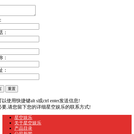
：
话：
称：
址：
以使用快捷键alt s或ctrl enter发送信息!
有必要,请您留下您的详细星空娱乐的联系方式!
星空娱乐
关于星空娱乐
产品目录
公司新闻