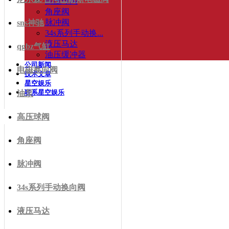
高压球阀
角座阀
脉冲阀
sns神驰
34s系列手动换...
液压马达
qgbz气缸
油压缓冲器
公司新闻
电磁换向阀
技术文章
星空娱乐
联系星空娱乐
油泵
高压球阀
角座阀
脉冲阀
34s系列手动换向阀
液压马达