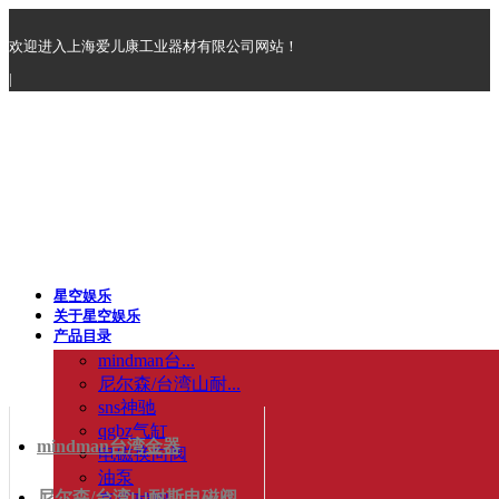
欢迎进入上海爱儿康工业器材有限公司网站！
|
星空娱乐
关于星空娱乐
产品目录
mindman台...
尼尔森/台湾山耐...
sns神驰
qgbz气缸
mindman台湾金器
电磁换向阀
油泵
尼尔森/台湾山耐斯电磁阀