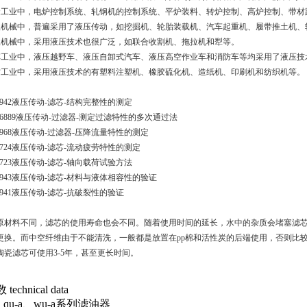
金工业中，电炉控制系统、轧钢机的控制系统、平炉装料、转炉控制、高炉控制、带材
程机械中，普遍采用了液压传动，如挖掘机、轮胎装载机、汽车起重机、履带推土机、
业机械中，采用液压技术也很广泛，如联合收割机、拖拉机和犁等。
车工业中，液压越野车、液压自卸式汽车、液压高空作业车和消防车等均采用了液压技
纺工业中，采用液压技术的有塑料注塑机、橡胶硫化机、造纸机、印刷机和纺织机等。
2942
液压传动
-
滤芯
-
结构完整性的测定
16889
液压传动
-
过滤器
-
测定过滤特性的多次通过法
3968
液压传动
-
过滤器
-
压降流量特性的测定
3724
液压传动
-
滤芯
-
流动疲劳特性的测定
3723
液压传动
-
滤芯
-
轴向载荷试验方法
2943
液压传动
-
滤芯
-
材料与液体相容性的验证
2941
液压传动
-
滤芯
-
抗破裂性的验证
原材料不同，滤芯的使用寿命也会不同。随着使用时间的延长，水中的杂质会堵塞滤
更换。而中空纤维由于不能清洗，一般都是放置在
pp
棉和活性炭的后端使用，否则比较
陶瓷滤芯可使用
3-5
年，甚至更长时间。
echnical data
-a、qu-a、wu-a系列滤油器