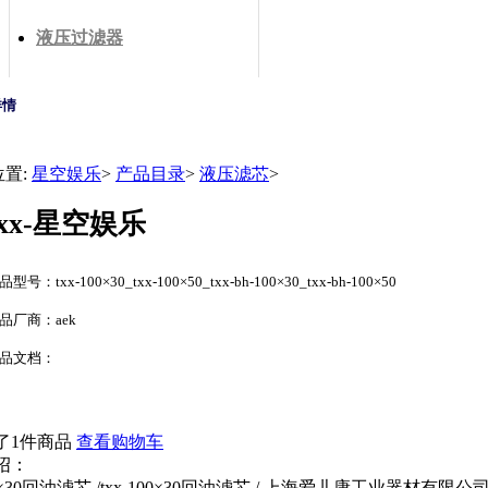
液压过滤器
详情
位置:
星空娱乐
>
产品目录
>
液压滤芯
>
txx-星空娱乐
型号：txx-100×30_txx-100×50_txx-bh-100×30_txx-bh-100×50
品厂商：aek
品文档：
了1件商品
查看购物车
绍：
100×30回油滤芯 /txx-100×30回油滤芯 / 上海爱儿康工