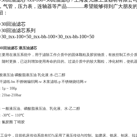
气管，压力表，连轴器等产品..............希望能够得到广大朋友
绍：
00×30回油滤芯
00×30回油滤芯系列
×30_txx-100×50_txx-bh-100×30_txx-bh-100×50
0×30回油滤芯 液压油滤芯
主要用在液压系统中，用于滤除工作介质中的固体颗粒及胶状物质，有效控制工作介
。随时更换，已达到增加使用寿命的目的。过滤介质中的较大颗粒，净化材料，使机
般液压油 磷酸脂液压油 乳化液 水
-
已二醇
玻纤滤纸
-bn
不锈钢编织网
-w
木浆滤纸
-p
不锈钢烧结网
-v
：
1
μ
~ 100
μ
：
21bar-210bar
：一般液压油、磷酸脂液压油、乳化液、水
-
乙二醇
：
-30
℃～
110
℃
：氟胶圈 丁晴胶
床工业中，目前机床传动系统有
85%
采用了液压传动与控制。如磨床、铣床、刨床、拉