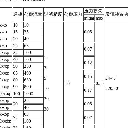
压力损失
通径
公称流量
过滤精度
公称压力
发讯装置
initial
max
xжp
10
10
xжp
15
25
0.05
xжp
20
40
xжp
25
63
0.07
0xжp
32
100
1
0xжp
40
160
0.12
0xжp
50
250
3
0xжp
65
400
0.15
5
24/48
0xжp
80
630
1.6
0.35
0xжp
90
800
10
220/50
0.17
00xжp
100
1000
20
xжbp
25
20
0.05
xжbp
40
30
xжbp
63
32
0.07
0xжbp
100
0xжbp
38
160