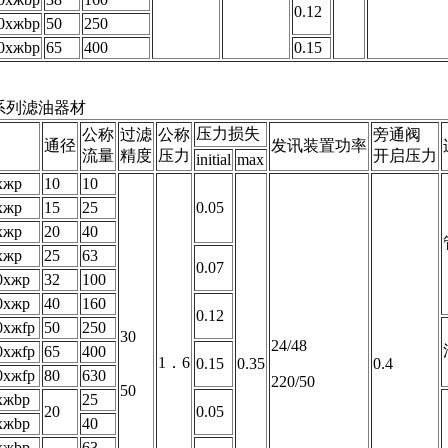
0.12
0xжbp
50
250
0xжbp
65
400
0.15
-a系列滤油器材
压力损失
公称
过滤
公称
旁通阀
通径
发讯装置功率
流量
精度
压力
开启压力
initial
max
xжp
10
10
xжp
15
25
0.05
xжp
20
40
xжp
25
63
0.07
0xжp
32
100
0xжp
40
160
0.12
0xжfp
50
250
30
24/48
0xжfp
65
400
1．6
0.15
0.35
0.4
0xжfp
80
630
220/50
50
xжbp
25
20
0.05
xжbp
40
xжbp
63