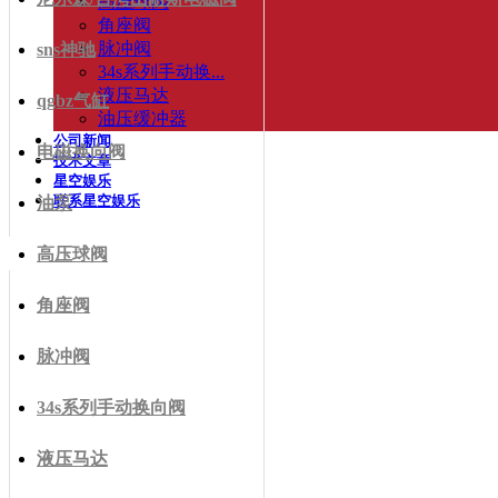
高压球阀
角座阀
脉冲阀
sns神驰
34s系列手动换...
液压马达
qgbz气缸
油压缓冲器
公司新闻
电磁换向阀
技术文章
星空娱乐
联系星空娱乐
油泵
高压球阀
角座阀
脉冲阀
34s系列手动换向阀
液压马达