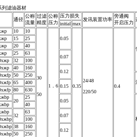
-a系列滤油器材
压力损失
公称
过滤
公称
旁通阀
通径
发讯装置功率
流量
精度
压力
开启压力
initial
max
xжp
10
10
xжp
15
25
0.05
xжp
20
40
xжp
25
63
0.07
0xжp
32
100
0xжp
40
160
0.12
0xжfp
50
250
30
24/48
0xжfp
65
400
1．6
0.15
0.35
0.4
0xжfp
80
630
220/50
50
xжbp
25
20
0.05
xжbp
40
xжbp
63
32
0.07
0xжbp
100
0xжbp
38
160
0.12
0xжbp
50
250