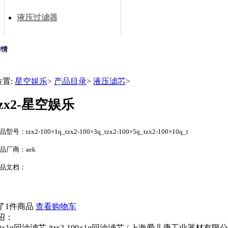
液压过滤器
详情
位置:
星空娱乐
>
产品目录
>
液压滤芯
>
tzx2-星空娱乐
型号：tzx2-100×1q_tzx2-100×3q_tzx2-100×5q_tzx2-100×10q_t
品厂商：aek
品文档：
了1件商品
查看购物车
绍：
-100×1q回油滤芯 /tzx2-100×1q回油滤芯 / 上海爱儿