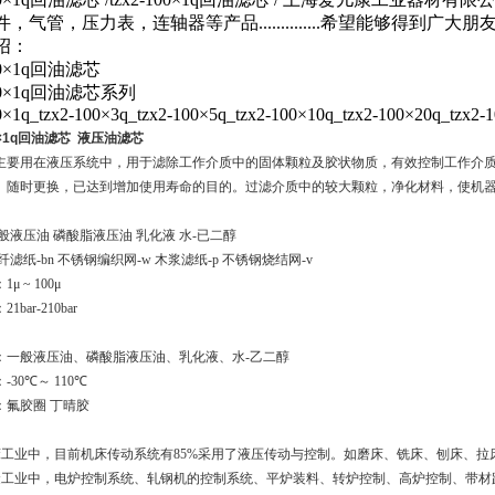
，气管，压力表，连轴器等产品..............希望能够得到广大
绍：
100×1q回油滤芯
100×1q回油滤芯系列
0×1q_tzx2-100×3q_tzx2-100×5q_tzx2-100×10q_tzx2-100×20q_tzx2-
00×1q回油滤芯 液压油滤芯
主要用在液压系统中，用于滤除工作介质中的固体颗粒及胶状物质，有效控制工作介
。随时更换，已达到增加使用寿命的目的。过滤介质中的较大颗粒，净化材料，使机
般液压油 磷酸脂液压油 乳化液 水
-
已二醇
玻纤滤纸
-bn
不锈钢编织网
-w
木浆滤纸
-p
不锈钢烧结网
-v
：
1
μ
~ 100
μ
：
21bar-210bar
：一般液压油、磷酸脂液压油、乳化液、水
-
乙二醇
：
-30
℃～
110
℃
：氟胶圈 丁晴胶
床工业中，目前机床传动系统有
85%
采用了液压传动与控制。如磨床、铣床、刨床、拉
金工业中，电炉控制系统、轧钢机的控制系统、平炉装料、转炉控制、高炉控制、带材