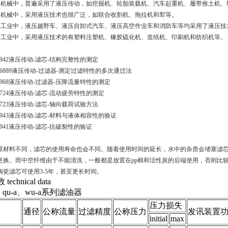
程机械中，普遍采用了液压传动，如挖掘机、轮胎装载机、汽车起重机、履带推土机、
业机械中，采用液压技术也很广泛，如联合收割机、拖拉机和犁等。
车工业中，液压越野车、液压自卸式汽车、液压高空作业车和消防车等均采用了液压技
纺工业中，采用液压技术的有塑料注塑机、橡胶硫化机、造纸机、印刷机和纺织机等。
2942
液压传动
-
滤芯
-
结构完整性的测定
16889
液压传动
-
过滤器
-
测定过滤特性的多次通过法
3968
液压传动
-
过滤器
-
压降流量特性的测定
3724
液压传动
-
滤芯
-
流动疲劳特性的测定
3723
液压传动
-
滤芯
-
轴向载荷试验方法
2943
液压传动
-
滤芯
-
材料与液体相容性的验证
2941
液压传动
-
滤芯
-
抗破裂性的验证
原材料不同，滤芯的使用寿命也会不同。随着使用时间的延长，水中的杂质会堵塞滤
更换。而中空纤维由于不能清洗，一般都是放置在
pp
棉和活性炭的后端使用，否则比较
陶瓷滤芯可使用
3-5
年，甚至更长时间。
echnical data
-a、qu-a、wu-a系列滤油器
压力损失
通径
公称流量
过滤精度
公称压力
发讯装置
initial
max