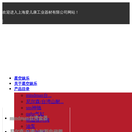
欢迎进入上海爱儿康工业器材有限公司网站！
|
星空娱乐
关于星空娱乐
产品目录
mindman台...
尼尔森/台湾山耐...
sns神驰
qgbz气缸
mindman台湾金器
电磁换向阀
油泵
尼尔森/台湾山耐斯电磁阀