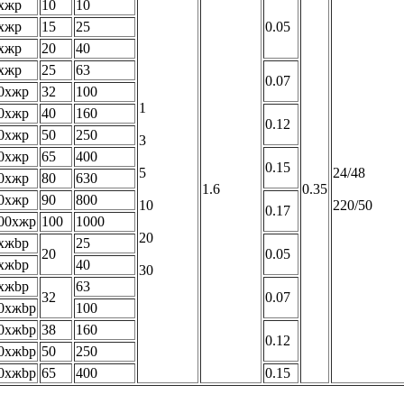
xжp
10
10
xжp
15
25
0.05
xжp
20
40
xжp
25
63
0.07
0xжp
32
100
1
0xжp
40
160
0.12
0xжp
50
250
3
0xжp
65
400
0.15
5
24/48
0xжp
80
630
1.6
0.35
0xжp
90
800
10
220/50
0.17
00xжp
100
1000
20
xжbp
25
20
0.05
xжbp
40
30
xжbp
63
32
0.07
0xжbp
100
0xжbp
38
160
0.12
0xжbp
50
250
0xжbp
65
400
0.15