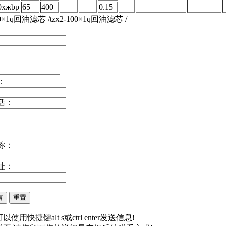
0xжbp
65
400
0.15
00×1q回油滤芯 /tzx2-100×1q回油滤芯 /
：
话：
称：
址：
以使用快捷键alt s或ctrl enter发送信息!