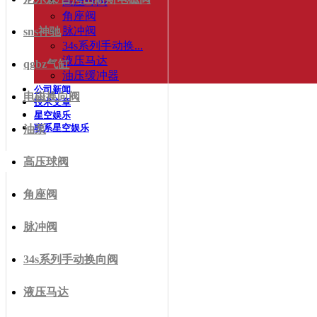
高压球阀
角座阀
脉冲阀
sns神驰
34s系列手动换...
液压马达
qgbz气缸
油压缓冲器
公司新闻
电磁换向阀
技术文章
星空娱乐
联系星空娱乐
油泵
高压球阀
角座阀
脉冲阀
34s系列手动换向阀
液压马达