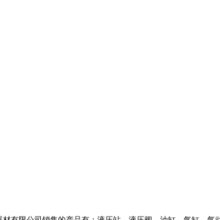
/ 上海爱儿康工业器材有限公司销售的产品有：液压站，液压阀，油缸，气缸，