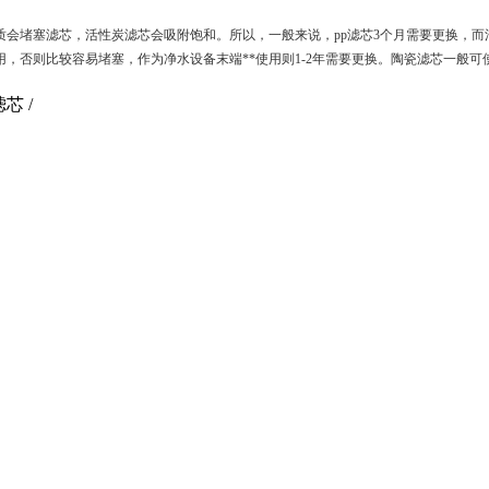
质会堵塞滤芯，活性炭滤芯会吸附饱和。所以，一般来说，
pp
滤芯
3
个月需要更换，而
用，否则比较容易堵塞，作为净水设备末端**使用则
1-2
年需要更换。陶瓷滤芯一般可
滤芯 /