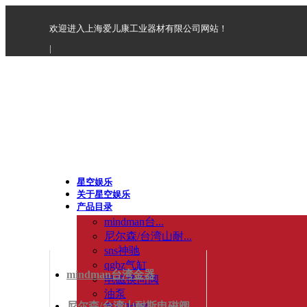
欢迎进入上海爱儿康工业器材有限公司网站！
|
星空娱乐
关于星空娱乐
产品目录
mindman台...
尼尔森/台湾山耐...
sns神驰
qgbz气缸
mindman台湾金器
电磁换向阀
油泵
尼尔森/台湾山耐斯电磁阀