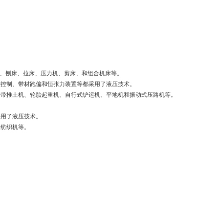
、刨床、拉床、压力机、剪床、和组合机床等。
炉控制、带材跑偏和恒张力装置等都采用了液压技术。
履带推土机、轮胎起重机、自行式铲运机、平地机和振动式压路机等。
采用了液压技术。
和纺织机等。