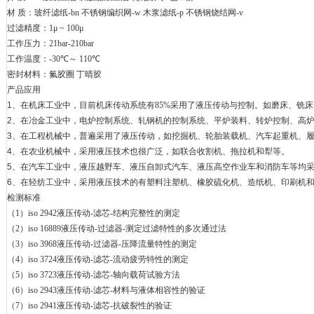
材 质：玻纤滤纸
-bn
不锈钢编织网
-w
木浆滤纸
-p
不锈钢烧结网
-v
过滤精度：
1
μ
~ 100
μ
工作压力：
21bar-210bar
工作温度：
-30
℃～
110
℃
密封材料：氟胶圈 丁晴胶
产品应用
1
、在机床工业中，目前机床传动系统有
85%
采用了液压传动与控制。如磨床、铣床
2
、在冶金工业中，电炉控制系统、轧钢机的控制系统、平炉装料、转炉控制、高
3
、在工程机械中，普遍采用了液压传动，如挖掘机、轮胎装载机、汽车起重机、
4
、在农业机械中，采用液压技术也很广泛，如联合收割机、拖拉机和犁等。
5
、在汽车工业中，液压越野车、液压自卸式汽车、液压高空作业车和消防车等均
6
、在轻纺工业中，采用液压技术的有塑料注塑机、橡胶硫化机、造纸机、印刷机
检测标准
（
1
）
iso 2942
液压传动
-
滤芯
-
结构完整性的测定
（
2
）
iso 16889
液压传动
-
过滤器
-
测定过滤特性的多次通过法
（
3
）
iso 3968
液压传动
-
过滤器
-
压降流量特性的测定
（
4
）
iso 3724
液压传动
-
滤芯
-
流动疲劳特性的测定
（
5
）
iso 3723
液压传动
-
滤芯
-
轴向载荷试验方法
（
6
）
iso 2943
液压传动
-
滤芯
-
材料与液体相容性的验证
（
7
）
iso 2941
液压传动
-
滤芯
-
抗破裂性的验证