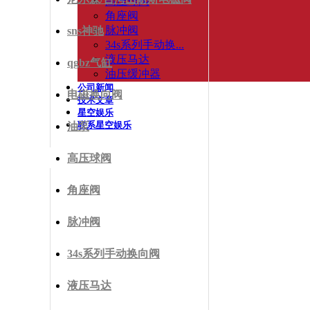
高压球阀
角座阀
脉冲阀
sns神驰
34s系列手动换...
液压马达
qgbz气缸
油压缓冲器
公司新闻
电磁换向阀
技术文章
星空娱乐
联系星空娱乐
油泵
高压球阀
角座阀
脉冲阀
34s系列手动换向阀
液压马达