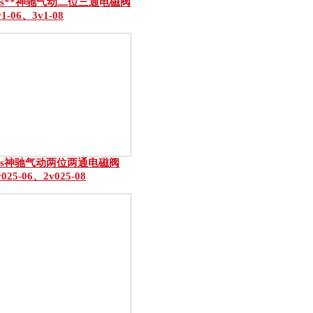
ns**神驰气动二位三通电磁阀
v1-06、3v1-08
ns神驰气动两位两通电磁阀
v025-06、2v025-08