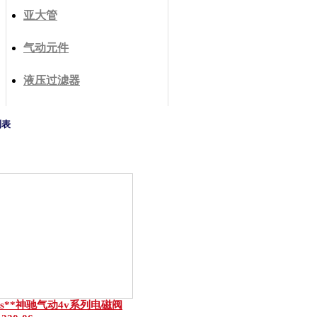
亚大管
气动元件
液压过滤器
列表
ns**神驰气动4v系列电磁阀