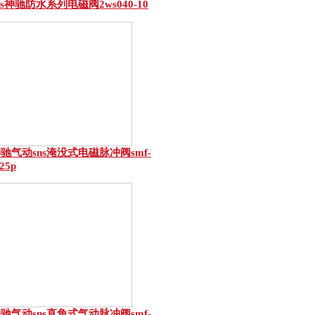
ns神驰防水系列电磁阀2ws040-10
驰气动sns淹没式电磁脉冲阀smf-
-25p
驰气动sns直角式气动脉冲阀smf-