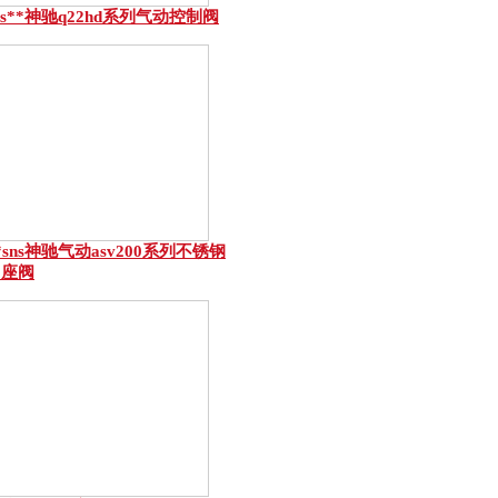
ns**神驰q22hd系列气动控制阀
*sns神驰气动asv200系列不锈钢
角座阀