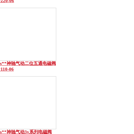
v220-06
ns**神驰气动二位五通电磁阀
v110-06
ns**神驰气动3v系列电磁阀