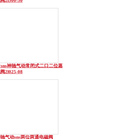
阀2l500-50
*sns神驰气动常闭式二口二位蒸
阀2l025-08
驰气动sns两位两通电磁阀