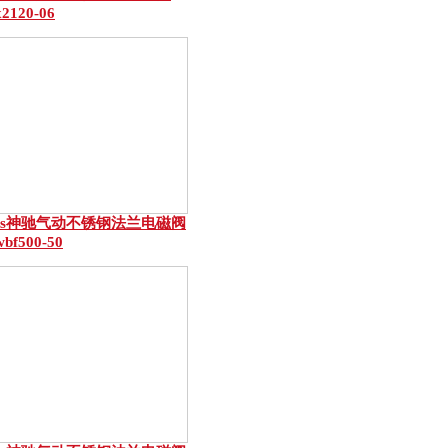
x2120-06
ns神驰气动不锈钢法兰电磁阀
wbf500-50