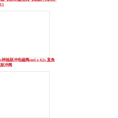
-15
ns神驰脉冲电磁阀smf-z-62s 直角
式脉冲阀