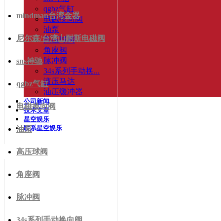
qgbz气缸
mindman台湾金器
电磁换向阀
油泵
尼尔森/台湾山耐斯电磁阀
高压球阀
角座阀
脉冲阀
sns神驰
34s系列手动换...
液压马达
qgbz气缸
油压缓冲器
公司新闻
电磁换向阀
技术文章
星空娱乐
联系星空娱乐
油泵
高压球阀
角座阀
脉冲阀
34s系列手动换向阀