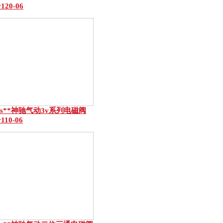
v120-06
ns**神驰气动3v系列电磁阀
v110-06