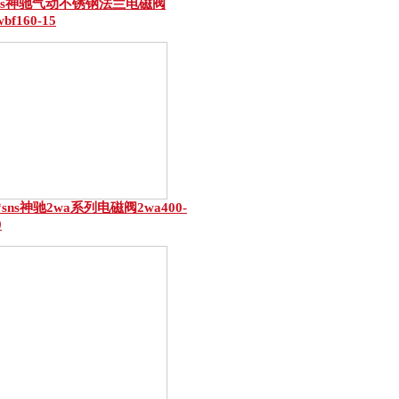
ns神驰气动不锈钢法兰电磁阀
wbf160-15
*sns神驰2wa系列电磁阀2wa400-
0