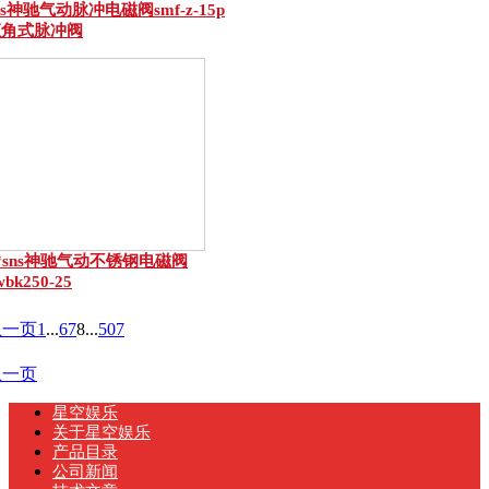
ns神驰气动脉冲电磁阀smf-z-15p
直角式脉冲阀
*sns神驰气动不锈钢电磁阀
wbk250-25
上一页
1
...
6
7
8
...
507
上一页
星空娱乐
关于星空娱乐
产品目录
公司新闻