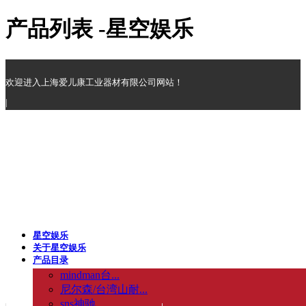
产品列表 -星空娱乐
欢迎进入上海爱儿康工业器材有限公司网站！
|
星空娱乐
关于星空娱乐
产品目录
mindman台...
尼尔森/台湾山耐...
sns神驰