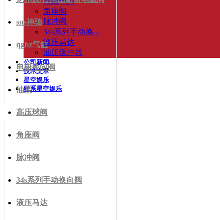
高压球阀
角座阀
脉冲阀
sns神驰
34s系列手动换...
液压马达
qgbz气缸
油压缓冲器
公司新闻
电磁换向阀
技术文章
星空娱乐
联系星空娱乐
油泵
高压球阀
角座阀
脉冲阀
34s系列手动换向阀
液压马达