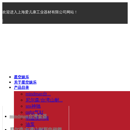
欢迎进入上海爱儿康工业器材有限公司网站！
|
星空娱乐
关于星空娱乐
产品目录
mindman台...
尼尔森/台湾山耐...
sns神驰
qgbz气缸
mindman台湾金器
电磁换向阀
油泵
尼尔森/台湾山耐斯电磁阀