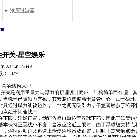
液压过滤器
详情
磁性开关-星空娱乐
2-11-03 20:01
：1379
性开关的结构原理
关是利用重量力与浮力的原理设计而成，结构简单而合理，其
，当磁环已被轴向充磁，其安装位置偏离于簧管中心，由于磁环
**只通过磁力线被短路，二**之间无吸引力，干筮管触点于断
触点处于闭合状态。
在下限，浮球正置，动狂依靠自重位于浮球下部，因此干筮管触
基本保持正置状态不变，当液位接近上限时，由于浮球被支持点
时，浮球内动锤又迅速上滑使浮球番成正置，同时干筮管触点断