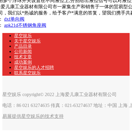
用多个浮球开关设置在不同液位上,分别给出液位信号可以对液
儿康工业器材有限公司市一家集生产和销售于一体的贸易型公
司，我们以*热诚的服务，给予客户*满意的答复，望我们携手共
：
dxf单向阀
：
apk21d不锈钢角座阀
星空娱乐
关于星空娱乐
产品目录
公司新闻
技术文章
成功案例
星空娱乐的人才招聘
联系星空娱乐
星空娱乐 copyright© 2022 上海爱儿康工业器材有限公司
电话：86 021 63274635 传真：021-63274637 地址：中国 上
易展提供星空娱乐的技术支持