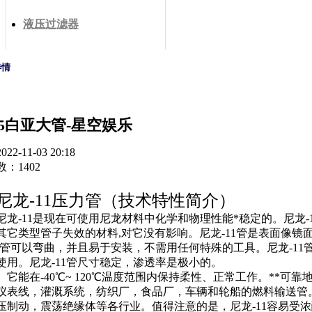
液压过滤器
详情
1.5白亚大管-星空娱乐
2-11-03 20:18
：1402
尼龙-11压力管（技术特性简介）
11是现在可使用尼龙材料中化学和物理性能*稳定的。尼龙-1
其它类型管子失效的材料,对它没有影响。尼龙-11管是表面像
11管可以弯曲，并且易于安装，不需用任何特殊的工具。尼龙-11
使用。尼龙-11管尺寸稳定，渗透率是极小的。
-40℃~ 120℃温度范围内保持柔性、正常工作。**可靠
仪表线，灌溉系统，纺织厂，食品厂，车辆和轮船的燃料输送管
压制动，震荡绝缘体等各行业。值得注意的是，尼龙-11容易受