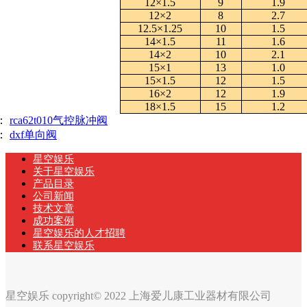
12×1.5
9
1.9
12×2
8
2.7
12.5×1.25
10
1.5
14×1.5
11
1.6
14×2
10
2.1
15×1
13
1.0
15×1.5
12
1.5
16×2
12
1.9
18×1.5
15
1.2
：
rca62t010气控脉冲阀
：
dxf单向阀
星空娱乐
关于星空娱乐
产品目录
公司新闻
技术文章
成功案例
星空娱乐的人才招聘
联系星空娱乐
星空娱乐 copyright© 2022 上海爱儿康工业器材有限公司