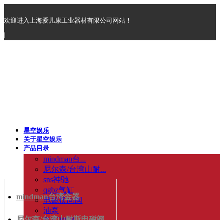
欢迎进入上海爱儿康工业器材有限公司网站！
|
星空娱乐
关于星空娱乐
产品目录
mindman台...
尼尔森/台湾山耐...
sns神驰
qgbz气缸
mindman台湾金器
电磁换向阀
油泵
尼尔森/台湾山耐斯电磁阀