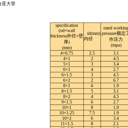
5白亚大管
specification
rated workin
(od×wall
id(mm)
pressure额定
thickness外径×壁
内径
作压力
厚)
(mpa)
(mm)
4×0.75
2.5
3.1
4×1
2
4.5
5×1
3
3.4
6×1
4
2.7
6×1.5
3
4.5
6×2
2
6.7
8×1
6
1.9
8×1.5
5
3.1
8×2
4
4.5
9×1.5
6
2.7
10×1
8
1.9
10×1.25
7.5
1.9
10×2
6
3.4
11×1.5
8
2.1