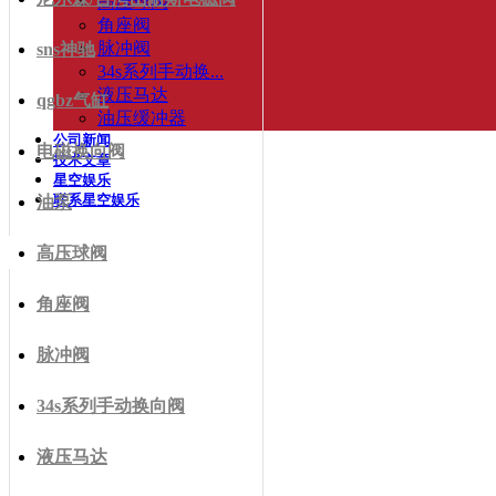
高压球阀
角座阀
脉冲阀
sns神驰
34s系列手动换...
液压马达
qgbz气缸
油压缓冲器
公司新闻
电磁换向阀
技术文章
星空娱乐
联系星空娱乐
油泵
高压球阀
角座阀
脉冲阀
34s系列手动换向阀
液压马达