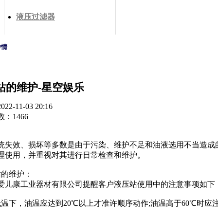
液压过滤器
详情
站的维护-星空娱乐
2-11-03 20:16
：1466
统失效、损坏等多数是由于污染、维护不足和油液选用不当造成
理使用，并重视对其进行日常检查和维护。
的维护：
儿康工业器材有限公司提醒客户液压站使用中的注意事项如下
温下，油温应达到20℃以上才准许顺序动作;油温高于60℃时应