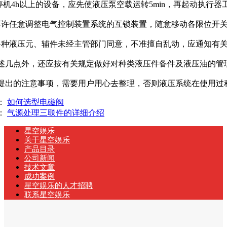
停机4h以上的设备，应先使液压泵空载运转5min，再起动执行器
许任意调整电气控制装置系统的互锁装置，随意移动各限位开关
种液压元、辅件未经主管部门同意，不准擅自乱动，应通知有
几点外，还应按有关规定做好对种类液压件备件及液压油的管
出的注意事项，需要用户用心去整理，否则液压系统在使用过
：
如何选型电磁阀
：
气源处理三联件的详细介绍
星空娱乐
关于星空娱乐
产品目录
公司新闻
技术文章
成功案例
星空娱乐的人才招聘
联系星空娱乐