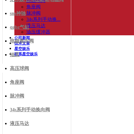
高压球阀
角座阀
脉冲阀
sns神驰
34s系列手动换...
液压马达
qgbz气缸
油压缓冲器
公司新闻
电磁换向阀
技术文章
星空娱乐
联系星空娱乐
油泵
高压球阀
角座阀
脉冲阀
34s系列手动换向阀
液压马达