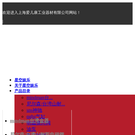
欢迎进入上海爱儿康工业器材有限公司网站！
|
星空娱乐
关于星空娱乐
产品目录
mindman台...
尼尔森/台湾山耐...
sns神驰
qgbz气缸
mindman台湾金器
电磁换向阀
油泵
尼尔森/台湾山耐斯电磁阀