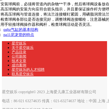
安装球阀前，必须将管道内的杂物**干净，然后将球阀设备放
高压球阀的安装方向应符合箭头指示，并且要保证操作杆方便
将高压球阀与管道连接，将法兰连接螺钉紧固，用磷脂润滑法
检查球阀各部位是否连接完好，调整球阀连接螺栓，注意器械
用手轻推球阀操作器和阀杆，检查球阀活动是否灵活。
：
qgbz气缸的基本结构
：
pa11尼龙管的特点
星空娱乐
关于星空娱乐
产品目录
公司新闻
技术文章
成功案例
星空娱乐的人才招聘
联系星空娱乐
星空娱乐 copyright© 2023 上海爱儿康工业器材有限公司
电话：86 021 63274635 传真：021-63274637 地址：中国 上