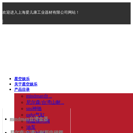
欢迎进入上海爱儿康工业器材有限公司网站！
|
星空娱乐
关于星空娱乐
产品目录
mindman台...
尼尔森/台湾山耐...
sns神驰
qgbz气缸
mindman台湾金器
电磁换向阀
油泵
尼尔森/台湾山耐斯电磁阀