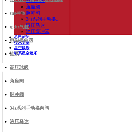
高压球阀
角座阀
脉冲阀
sns神驰
34s系列手动换...
液压马达
qgbz气缸
油压缓冲器
公司新闻
电磁换向阀
技术文章
星空娱乐
联系星空娱乐
油泵
高压球阀
角座阀
脉冲阀
34s系列手动换向阀
液压马达