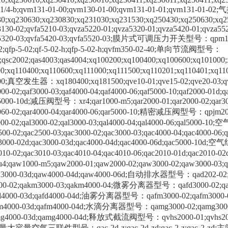
5-1/4-b;qvm131-01-00;qvm130-01-00;qvm131-01-01;qvm131-01
0;xq230630;xq230830;xq231030;xq231530;xq250430;xq250630;xq2
3130-02;qvfa5210-03;qvza5220-01;qvza5320-01;qvza5420-01;qvza552
a5320-03;qvfa5420-03;qvfa5520-03;膜片式可调压力开关型号：qpm11-nc
-02;qfp-5-02;qf-5-02-h;qfp-5-02-h;qvfm350-02-40;单向节流阀型号：
1;qsc2002;qas4003;qas4004;xq100200;xq100400;xq100600;xq1
0;xq110400;xq110600;xq111000;xq111500;xq110201;xq110401;xq1
00;真空发生器：xq180400;xq181500;qve10-01;qve15-02;qve20-03;q
000-02;qaf3000-03;qaf4000-04;qaf4000-06;qaf5000-10;qaf2000-01d;q
5000-10d;减压阀型号：xr4;qar1000-m5;qar2000-01;qar2000-02;qar3000
3060-02;qar4000-04;qar4000-06;qar5000-10;精密减压阀型号：qpjm2
2000-02;qal3000-02;qal3000-03;qal4000-04;qal4000-06;qal500
500-02;qac2500-03;qac3000-02;qac3000-03;qac4000-04;qac4000-06;
c3000-02d;qac3000-03d;qac4000-04d;qac4000-06d;qac5000-10
010-02;qac3010-03;qac4010-04;qac4010-06;qac2010-01d;qac201
4;qaw1000-m5;qaw2000-01;qaw2000-02;qaw3000-02;qaw3000-03;q
aw3000-03d;qaw4000-04d;qaw4000-06d;自动排水器型号：qad20
00-02;qakm3000-03;qakm4000-04;微雾分离器型号：qafd3000-02;qafd300
fd4000-03d;qafd4000-04d;油雾分离器型号：qafm3000-02;qafm3000-03;
fm4000-03d;qafm4000-04d;水滴分离器型号：qamg3000-02;qamg3000-0
mg4000-03d;qamg4000-04d;释放式截流阀型号：qvhs2000-01;qvhs2000-02
大容量空气三联件型号：qac-2d-z;qac-2d-zd;qac-2-z;qac-2-zd;主管道过