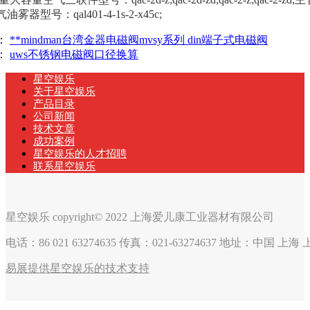
雾器型号：qal401-4-1s-2-x45c;
：
**mindman台湾金器电磁阀mvsy系列 din端子式电磁阀
：
uws不锈钢电磁阀口径换算
星空娱乐
关于星空娱乐
产品目录
公司新闻
技术文章
成功案例
星空娱乐的人才招聘
联系星空娱乐
星空娱乐 copyright© 2022 上海爱儿康工业器材有限公司
电话：86 021 63274635 传真：021-63274637 地址：中国 上
易展提供星空娱乐的技术支持