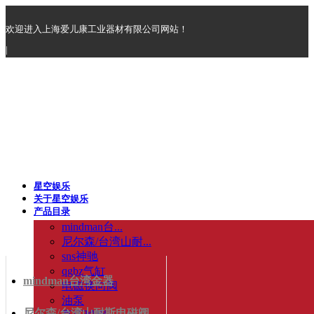
欢迎进入上海爱儿康工业器材有限公司网站！
|
星空娱乐
关于星空娱乐
产品目录
mindman台...
尼尔森/台湾山耐...
sns神驰
qgbz气缸
mindman台湾金器
电磁换向阀
油泵
尼尔森/台湾山耐斯电磁阀