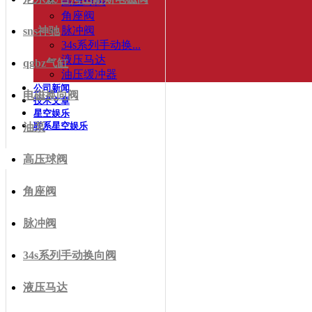
高压球阀
角座阀
脉冲阀
sns神驰
34s系列手动换...
液压马达
qgbz气缸
油压缓冲器
公司新闻
电磁换向阀
技术文章
星空娱乐
联系星空娱乐
油泵
高压球阀
角座阀
脉冲阀
34s系列手动换向阀
液压马达